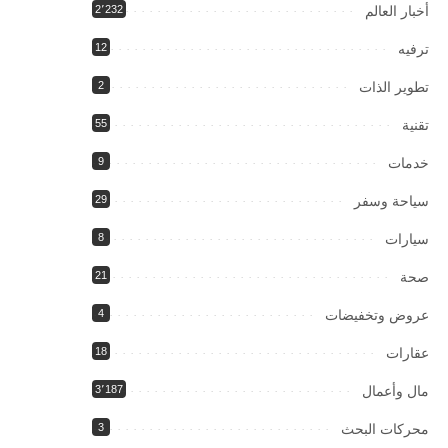
أخبار العالم
2٬232
ترفيه
12
تطوير الذات
2
تقنية
55
خدمات
9
سياحة وسفر
29
سيارات
8
صحة
21
عروض وتخفيضات
4
عقارات
18
مال وأعمال
3٬187
محركات البحث
3