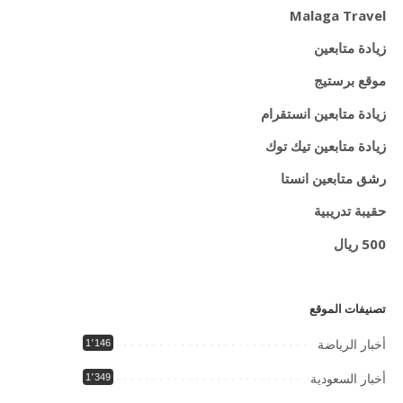
Malaga Travel
زيادة متابعين
موقع برستيج
زيادة متابعين انستقرام
زيادة متابعين تيك توك
رشق متابعين انستا
حقيبة تدريبية
500 ريال
تصنيفات الموقع
أخبار الرياضة
1٬146
أخبار السعودية
1٬349