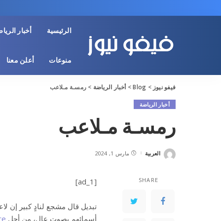
الرئيسية
أخبار الريا
منوعات
أعلن معنا
فيفو نيوز
>
Blog
>
أخبار الرياضة
>
رمسـة مـلاعب
أخبار الرياضة
رمسـة مـلاعب
العربية
مارس 1, 2024
Posted
by
SHARE
[ad_1]
تبديل قال مشجع لنادٍ كبير إن لاع
أسمائهم بصوت عالٍ، من أجل
e…