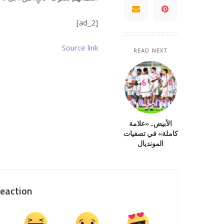
[ad_2]
Source link
READ NEXT
الأبيض.. «علامة
كاملة» في تصفيات
المونديال
eaction?