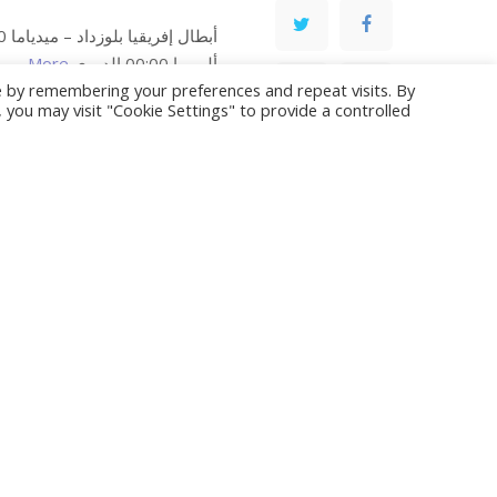
ألميريا 00:00 الدوري
More…
e by remembering your preferences and repeat visits. By
, you may visit "Cookie Settings" to provide a controlled
[ad_2]
Source link
READ NEXT
العين يواجه حتا..
ويفكر في النصر
السعودي
eaction?