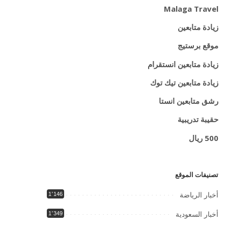
Malaga Travel
زيادة متابعين
موقع برستيج
زيادة متابعين انستقرام
زيادة متابعين تيك توك
رشق متابعين انستا
حقيبة تدريبية
500 ريال
تصنيفات الموقع
أخبار الرياضة
1٬146
أخبار السعودية
1٬349