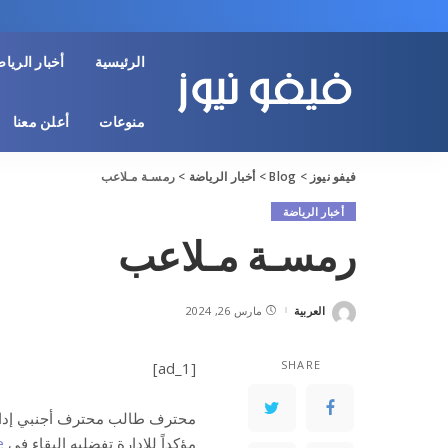
الرئيسية
أخبار الريا
منوعات
أعلن معنا
فيفو نيوز
>
Blog
>
أخبار الرياضة
>
رمسـة مـلاعب
أخبار الرياضة
رمسـة مـلاعب
العربية
مارس 26, 2024
Posted
by
SHARE
[ad_1]
محترف طالب محترف أجنبي إدارة
مؤكداً للإدارة تفضليه البقاء في
…