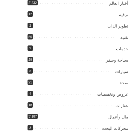
أخبار العالم
2٬232
ترفيه
12
تطوير الذات
2
تقنية
55
خدمات
9
سياحة وسفر
29
سيارات
8
صحة
21
عروض وتخفيضات
4
عقارات
18
مال وأعمال
3٬187
محركات البحث
3