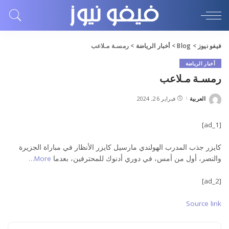
فيفو نيوز
>
Blog
>
أخبار الرياضة
>
رمسـة مـلاعب
أخبار الرياضة
رمسـة مـلاعب
العربية
فبراير 26, 2024
Posted
by
[ad_1]
كايزر جذب المدرب الهولندي مارسيل كايزر الأنظار في مباراة الجزيرة
والنصر، أول من أمس، في دوري أدنوك للمحترفين، بعدما
More…
[ad_2]
Source link