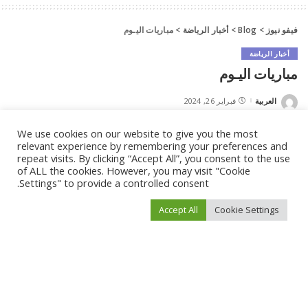
فيفو نيوز
>
Blog
>
أخبار الرياضة
>
مباريات اليـوم
أخبار الرياضة
مباريات اليـوم
العربية
فبراير 26, 2024
Posted
by
We use cookies on our website to give you the most
[ad_1]
relevant experience by remembering your preferences and
repeat visits. By clicking “Accept All”, you consent to the use
الدوري السعودي الاتفاق – الهلال 18:00 الاتحاد – الوحدة 21:00 الدوري
of ALL the cookies. However, you may visit "Cookie
المصري الجونة – الإسماعيلي 18:00 زد إف سي – إنبي 18
More…
Settings" to provide a controlled consent.
Accept All
Cookie Settings
[ad_2]
Source link
What’s your reaction?