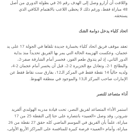
واللافت أن أزارو وصل إلى الهدف رقم 26 في بطولة الدوري من أصل
48 مباراة فقط، ورغم ذلك لا يحظى اللاعب بالاهتمام الكافي الذي
يستحقه.
اتحاد كلباء يدخل دوامة الشك
تعقد موقف فريق اتحاد كلباء بخسارة جديدة تلقاها في الجولة 17 على يد
عجمان، وعكست الهزيمة الحالة التي يمر بها الفريق تحديداً منذ بداية
الدور الثاني، إذ لم يتذوق طعم الفوز، فخسر أمام الشارقة صفر-2،
والبطائح 1-2، وتعادل مع الجزيرة 2-2، قبل أن يخسر أمام عجمان 2-4،
ولديه حالياً 14 نقطة فقط في المركز الـ12، بفارق ست نقاط فقط عن
الإمارات صاحب المركز الـ13 والموجود في منطقة الهبوط.
أداء متصاعد للنصر
استمر الأداء المتصاعد لفريق النصر، تحت قيادة مدربه الهولندي ألفريد
شرودر، وقد وصل «العميد» بانتصاره على حتا إلى النقطة 25 من 17
مباراة، علماً بأن الفريق في الموسم الماضي كله حقق 27 نقطة من 26
مباراة، وأمام «العميد» فرصة كبيرة للمنافسة على المراكز الأربع الأولى،