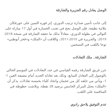
الوصل يعادل رقم الجزيرة والشارقة
إلى جانب تأمين صدارة ترتيب الدوري، إثر فوزه الثمين على خورفكان
بثلاثية نظيفة، فإن الوصل نجح في تجنب الخسارة في أول 17 مباراة على
التوالي في بطولة الدوري، معادلاً بذلك ما حققه الشارقة في نسخة 2018-
2019، والجزيرة في 2010-2011، واللافت أن «الملك» و«فخر أبوظبي»
توجا باللقب في النسختين.
الشارقة.. ملك التعادلات
عزز فريق الشارقة رقمه القياسي في عدد التعادلات في الموسم الحالي
بالوصول إلى التعادل السابع، وذلك بعد تعادله الجديد أمام مضيفه العين 1-
1، ويأتي من خلفه كل من عجمان واتحاد كلباء بخمسة تعادلات. يذكر أن
«الملك» يحتل المركز الخامس برصيد 28 نقطة، وتلاشت حظوظه في
المنافسة على اللقب.
عدم التوفيق يلاحق رادوي