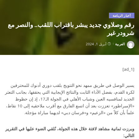
أخبار الرياضة
رقم وصلاوي جديد يبشر باقتراب اللقب.. والنصر مع
شرودر غير
العربية
أبريل 1, 2024
Posted
by
[ad_1]
يسير الوصل في طريق ممهد نحو التتويج بلقب دوري أدنوك للمحترفين
لكرة القدم، بفضل الأداء الثابت والنتائج الإيجابية التي يحققها، بجانب التعثر
الجديد لمنافسيه العين وشباب الأهلي في الجولة الـ17، إذ إن حظوظ
«الإمبراطور» تعززت بعد أن اتسع الفارق مع أقرب ملاحقيه إلى 10 نقاط،
علماً بأن كلاً من «الزعيم» و«فرسان دبي» لديهما مباراة مؤجلة.
وبرزت ثمانية مشاهد لافتة خلال هذه الجولة، نُلقي الضوء عليها في التقرير
التالي: