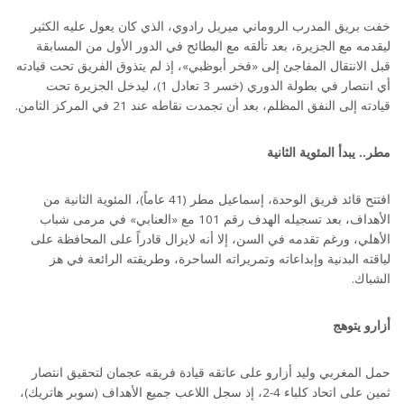
خفت بريق المدرب الروماني ميريل رادوي، الذي كان يعول عليه الكثير
ليقدمه مع الجزيرة، بعد تألقه مع البطائح في الدور الأول من المسابقة
قبل الانتقال المفاجئ إلى «فخر أبوظبي»، إذ لم يتذوق الفريق تحت قيادته
أي انتصار في بطولة الدوري (خسر 3 تعادل 1)، ليدخل الجزيرة تحت
قيادته إلى النفق المظلم، بعد أن تجمدت نقاطه عند 21 في المركز الثامن.
مطر.. يبدأ المئوية الثانية
افتتح قائد فريق الوحدة، إسماعيل مطر (41 عاماً)، المئوية الثانية من
الأهداف، بعد تسجيله الهدف رقم 101 مع «العنابي» في مرمى شباب
الأهلي، ورغم تقدمه في السن، إلا أنه لايزال قادراً على المحافظة على
لياقته البدنية وإبداعاته وتمريراته الساحرة، وطريقته الرائعة في هز
الشباك.
أزارو يتوهج
حمل المغربي وليد أزارو على عاتقه قيادة فريقه عجمان لتحقيق انتصار
ثمين على اتحاد كلباء 4-2، إذ سجل اللاعب جميع الأهداف (سوبر هاتريك)،