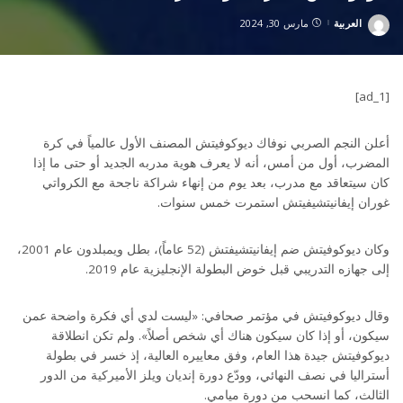
العربية
مارس 30, 2024
Posted
by
[ad_1]
أعلن النجم الصربي نوفاك ديوكوفيتش المصنف الأول عالمياً في كرة
المضرب، أول من أمس، أنه لا يعرف هوية مدربه الجديد أو حتى ما إذا
كان سيتعاقد مع مدرب، بعد يوم من إنهاء شراكة ناجحة مع الكرواتي
غوران إيفانيتشيفيتش استمرت خمس سنوات.
وكان ديوكوفيتش ضم إيفانيتشيفتش (52 عاماً)، بطل ويمبلدون عام 2001،
إلى جهازه التدريبي قبل خوض البطولة الإنجليزية عام 2019.
وقال ديوكوفيتش في مؤتمر صحافي: «ليست لدي أي فكرة واضحة عمن
سيكون، أو إذا كان سيكون هناك أي شخص أصلاً». ولم تكن انطلاقة
ديوكوفيتش جيدة هذا العام، وفق معاييره العالية، إذ خسر في بطولة
أستراليا في نصف النهائي، وودّع دورة إنديان ويلز الأميركية من الدور
الثالث، كما انسحب من دورة ميامي.