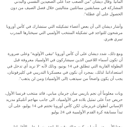
ألمانيا. وقال ديشان “من الصعب جداً على الصعيدين النفسي والبدني
المشاركة في مسابقتين مماثلتين متتاليتين خلال فصل الصيف من دون
الحصول على أي عطلة”.
وأشار ديشان الى أن بعض أعضاء تشكيلته التي ستشارك في كأس أوروبا
مرشحون للتواجد في تشكيلة المنتخب الأولمبي التي سيختارها المدرب
تييري هنري.
ومع ذلك، شدد ديشان على أن كأس أوروبا “تبقى الأولوية” وعلى ضرورة
أن تكون أسماء اللاعبين الذين سيشاركون في الأولمبياد معروفة قبل
البطولة القارية التي تنطلق في 14 يونيو، وذلك لأنه “لا نريد أي تدخل في
استعداداتنا. لذلك، بمجرد أن نكون في معسكرنا التدريبي في كليرفونتان،
يجب أن يكون واضحاً من سيذهب (الى الأولمبياد) ومن لن يذهب”.
وبات معلوماً أن نجم باريس سان جرمان مبابي، قائد منتخب فرنسا الأول،
حريص جداً على تمثيل بلاده في الأولمبياد، الى جانب مهاجم أتلتيكو مدريد
الإسباني أنطوان غريزمان. لكن كأس أوروبا تختتم في 14 يوليو، على أن
تبدأ مسابقة كرة القدم الأولمبية في 24 يوليو.
وهذا الأمر يعني أنه لن يكون هناك وقت للراحة بينهما، على الأقل إذا