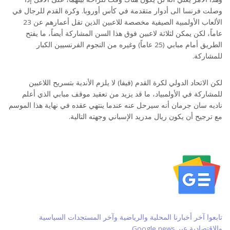
وصلت فرنسا الى أدوار متقدمة في كأس أوروبا. وكرة القدم للرجال في
الألعاب الأولمبية الصيفية مخصصة للاعبين الذين تقل أعمارهم عن 23
عاماً، لكن يمكن لثلاثة لاعبين فوق هذا السن المشاركة أيضاً، ما يفتح
الطريق أمام مبابي (25 عاماً) وغيره من النجوم الفرنسيين الكبار
للمشاركة.
لكن الاتحاد الدولي لكرة القدم (فيفا) لا يلزم الأندية بتسريح اللاعبين
للمشاركة في الأولمبياد، ما قد يزيد من تعقيد موقف مبابي الذي أعلم
ناديه سان جرمان أنه سيرحل عنه عندما ينتهي عقده في نهاية هذا الموسم
مع ترجيح أن يكون ريال مدريد الإسباني وجهته التالية.
تابعوا آخر أخبارنا المحلية والرياضية وآخر المستجدات السياسية
والإقتصادية عبر Google news