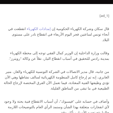
[ad_1]
قال سكان وشركة الكهرباء الحكومية إن
إمدادات الكهرباء
انقطعت في
أنحاء تونس لساعتين فجر اليوم الأربعاء في انقطاع نادر على مستوى
البلاد.
وقالت وزارة الداخلية إن الوزير كمال الفقي توجه إلى محطة الكهرباء
بمدينة رادس للتحقيق في أسباب انقطاع التيار، نقلاً عن وكالة “رويترز”.
من جانبه، قال مدير الاتصالات في الشركة التونسية للكهرباء والغاز، منير
الغابري، إنه تم إرجاع كامل المنظومة الكهربائية لسالف نشاطها وهي الآن
تؤدي وظيفتها الفنية المعتادة، فيما تعمل الآن الفرق المختصة لإرجاع الحالة
الطبيعية في ما تبقى من المناطق القليلة.
وأضاف في حسابه على “فيسبوك”، أن أسباب الانقطاع فنية بحتة ولا وجود
لأي انفجارات متعلقة بهذا الشأن وسنمد الرأي العام بالتوضيحات اللازمة
حالما يقع تحديد الأسباب بأكثر دقة.