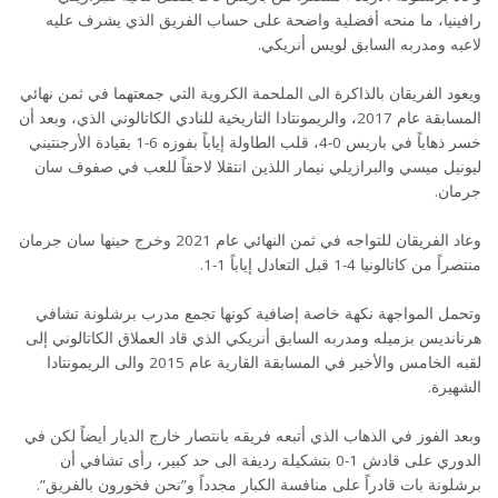
رافينيا، ما منحه أفضلية واضحة على حساب الفريق الذي يشرف عليه
لاعبه ومدربه السابق لويس أنريكي.
ويعود الفريقان بالذاكرة الى الملحمة الكروية التي جمعتهما في ثمن نهائي
المسابقة عام 2017، والريمونتادا التاريخية للنادي الكاتالوني الذي، وبعد أن
خسر ذهاباً في باريس 0-4، قلب الطاولة إياباً بفوزه 6-1 بقيادة الأرجنتيني
ليونيل ميسي والبرازيلي نيمار اللذين انتقلا لاحقاً للعب في صفوف سان
جرمان.
وعاد الفريقان للتواجه في ثمن النهائي عام 2021 وخرج حينها سان جرمان
منتصراً من كاتالونيا 4-1 قبل التعادل إياباً 1-1.
وتحمل المواجهة نكهة خاصة إضافية كونها تجمع مدرب برشلونة تشافي
هرنانديس بزميله ومدربه السابق أنريكي الذي قاد العملاق الكاتالوني إلى
لقبه الخامس والأخير في المسابقة القارية عام 2015 والى الريمونتادا
الشهيرة.
وبعد الفوز في الذهاب الذي أتبعه فريقه بانتصار خارج الديار أيضاً لكن في
الدوري على قادش 1-0 بتشكيلة رديفة الى حد كبير، رأى تشافي أن
برشلونة بات قادراً على منافسة الكبار مجدداً و”نحن فخورون بالفريق”.