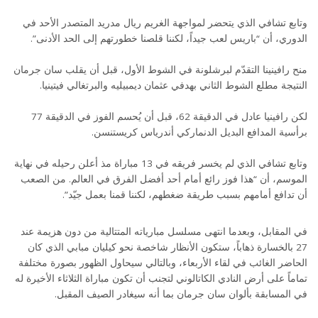
وتابع تشافي الذي يتحضر لمواجهة الغريم ريال مدريد المتصدر الأحد في
الدوري، أن “باريس لعب جيداً، لكننا قلصنا خطورتهم إلى الحد الأدنى”.
منح رافينينا التقدّم لبرشلونة في الشوط الأول، قبل أن يقلب سان جرمان
النتيجة مطلع الشوط الثاني بهدفي عثمان ديمبيليه والبرتغالي فيتينيا.
لكن رافينيا عادل في الدقيقة 62، قبل أن يُحسم الفوز في الدقيقة 77
برأسية المدافع البديل الدنماركي أندرياس كريستنسن.
وتابع تشافي الذي لم يخسر فريقه في 13 مباراة مذ أعلن رحيله في نهاية
الموسم، أن “هذا فوز رائع أمام أحد أفضل الفرق في العالم. من الصعب
أن تدافع أمامهم بسبب طريقة ضغطهم، لكننا قمنا بعمل جيّد”.
في المقابل، وبعدما انتهى مسلسل مبارياته المتتالية من دون هزيمة عند
27 بالخسارة ذهاباً، ستكون الأنظار شاخصة نحو كيليان مبابي الذي كان
الحاضر الغائب في لقاء الأربعاء، وبالتالي سيحاول الظهور بصورة مختلفة
تماماً على أرض النادي الكاتالوني لتجنب أن تكون مباراة الثلاثاء الأخيرة له
في المسابقة بألوان سان جرمان بما أنه سيغادر الصيف المقبل.