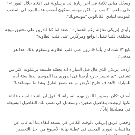
وسجّل مبابي ثلاثية في آخر زيارة الى برشلونة في 2021 خلال الفوز 4-1
على ملعب “كامب نو”، لكن مهمته ستكون أصعب هذه المرة في الملعب
الموقت للنادي الكاتالوني “مونتجويك”.
وأبدى إنريكي تفاؤله رغم الخسارة “اعتقد اننا كنا قادرين على تحقيق نتيجة
مختلفة، لكننا نتقبل الواقع ومركّزين على قلب الطاولة”.
تابع “لا شك لدي بأننا قادرون على قلب الطاولة وسنقوم بذلك. هذا هو
هدفي”.
أردف إنريكي الذي قال قبل المباراة انه يجسّد فلسفة برشلونة أكثر من
تشافي، “لم نخسر خارج أرضنا في الدوري هذا الموسم. لدينا ستة أيام
للمباراة. الأهداف خارج الأرض لم تعد تصنع الفارق وهذا ما سيساعدنا”.
أضاف “كان بمقدورنا الفوز بهذه المباراة، لا أقول ان النتيجة ليست عادلة،
لكنها ارتبطت بتفاصيل صغيرة، وسنعمل كي تصب تلك التفاصيل البسيطة
في مصلحتنا إياباً”.
وحظي فريق إنريكي بالوقت الكافي كي يستعد للقاء بما أنه غاب عن
منافسات الدوري المحلي في عطلة نهاية الأسبوع من أجل التحضير