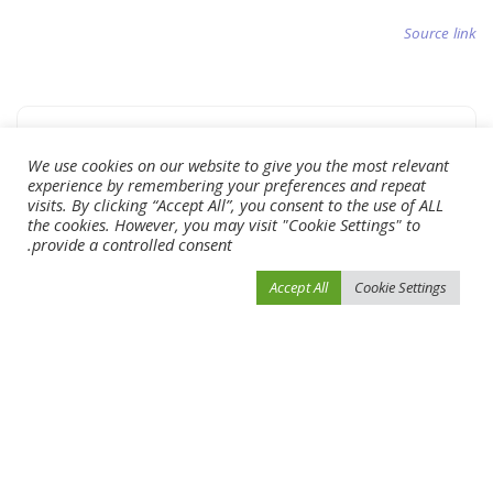
Source link
What’s your reaction?
We use cookies on our website to give you the most relevant
experience by remembering your preferences and repeat
visits. By clicking “Accept All”, you consent to the use of ALL
the cookies. However, you may visit "Cookie Settings" to
0
0
0
0
0
provide a controlled consent.
Accept All
Cookie Settings
0
0
SHARE
NEXT ARTICLE
PREVIOUS ARTICLE