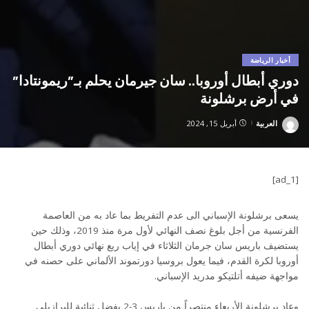
أخبار الرياضة
دوري أبطال أوروبا.. سان جيرمان يحلم بـ”ريمونتادا”
في أرض برشلونة
العربية
أبريل 15, 2024
Posted
by
[ad_1]
يسعى برشلونة الإسباني الى عدم التفريط بما عاد به من العاصمة
الفرنسية من أجل بلوغ نصف النهائي لأول مرة منذ 2019، وذلك حين
يستضيف باريس سان جرمان الثلاثاء في إياب ربع نهائي دوري أبطال
أوروبا لكرة القدم، فيما يعول بروسيا دورتموند الألماني على حصنه في
مواجهة ضيفه أتلتيكو مدريد الإسباني.
وعاد برشلونة الأربعاء منتصراً من باريس 3-2 بفضل ثنائية للبرازيلي