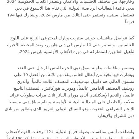
وخارجها، من مختلف الجنسيات والأعمار. وتتصدر الألعاب الحكومية 2024
بدبي قائمة الفعاليات الرياضية الدولية التي تقام هذا الأسبوع في دبي
فستيفال سيتي، وتستمر حتى الثالث من مارس 2024، ويشارك فيها 194
فريقاً.
كما تتواصل منافسات جولتي ستريت وبارك لمحترفي التزلج على اللوح
العالميتين، وتستمر حتى 10 مارس في دبي هاربور، وتعد المحطة الأخيرة
لتأهيل الفائزين للمشاركة في دورة الألعاب الأولمبية باريس 2024.
وتستمر منافسات بطولة سوق دبي الحرة للتنس للرجال حتى الغد،
ويشارك فيها نخبة من أبطال العالم، يتقدمهم ثلاثة من أفضل 10 على
مستوى العالم، هم دانييل ميدفيديف، المصنف الثالث عالمياً، وآندري
روبليف المصنف الخامس عالمياً، وهوبرت هوركاتش، المصنف التاسع
عالمياً، والنجم الإسكتلندي آندي موراي الفائز ثلاث مرات ببطولات غراند
سلام، والحاصل على الميدالية الذهبية الأولمبية. ويقام سباق دبي مسقط
للإبحار الشراعي الحديث، وهو السباق الدولي العريق الذي ينطلق من نادي
دبي للشراع والإبحار.
وانطلقت أمس منافسات بطولة فزاع الدولية الـ12 لرفعات القوة لأصحاب
الهمم التي ينظمها نادي دبي لأصحاب الهمم في مقره، بمشاركة 190 لاعباً