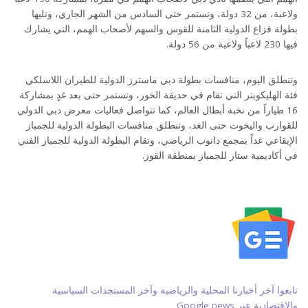
ولاعبة، من 32 دولة، وتستمر حتى السادس من الشهر الجاري، وتليها
بطولة فزاع الدولية الثامنة للقوس والسهم لأصحاب الهمم، التي يشارك
فيها 230 لاعباً ولاعبة من 56 دولة.
وتنطلق اليوم، منافسات بطولة دبي ماسترز الدولية للطيران اللاسلكي
فئة الهليكوبتر التي تقام في حديقة الخور، وتستمر حتى بعد غدٍ بمشاركة
16 طياراً من نخبة أبطال العالم، كما تتواصل فعاليات معرض دبي الدولي
للقوارب واليخوت حتى الغد، وتنطلق منافسات البطولة الدولية للجمباز
الإيقاعي غداً بمجمع دانوب الرياضي، وتقام البطولة الدولية للجمباز الفني
في أكاديمية ستار للجمباز بمنطقة القوز.
تابعوا آخر أخبارنا المحلية والرياضية وآخر المستجدات السياسية
والإقتصادية عبر Google news