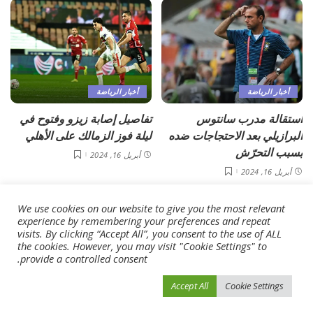
أخبار الرياضة
أخبار الرياضة
استقالة مدرب سانتوس
تفاصيل إصابة زيزو وفتوح في
البرازيلي بعد الاحتجاجات ضده
ليلة فوز الزمالك على الأهلي
بسبب التحرّش
أبريل 16, 2024
أبريل 16, 2024
We use cookies on our website to give you the most relevant
Load More
experience by remembering your preferences and repeat
visits. By clicking “Accept All”, you consent to the use of ALL
the cookies. However, you may visit "Cookie Settings" to
فيفو نيوز
>
Blog
>
أخبار الرياضة
>
الشارقة.. «فرصة أخيرة» أمام الوصل
provide a controlled consent.
Accept All
Cookie Settings