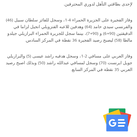
لإحدى بطاقتي التأهل لدوري المحترفين.
وفاز الفجيرة على الجزيرة الحمراء 4-1، وسجل للفائز سلطان سبيل (46)
والفرنسي سيدي حامد (64) وهدفين للاعبه الفنزويلي انجيل لزاما في
الدقيقتين (90+6) و (90+7)، بينما سجل للجزيرة الحمراء البرازيلي جيلدو
مالطا (58) ليصبح رصيد الفجيرة 36 نقطة في المركز السادس.
وفاز العربي على مسافي 2-1، وسجل هدفيه راشد عيسى (5) والبرازيلي
جويل ايرنست (70) وسجل لمسافي عبدالله راشد (50) وبذلك اصبح رصيد
العربي 35 نقطة في المركز السابع.