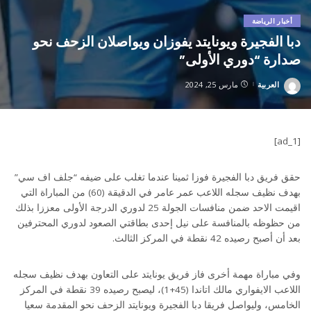
أخبار الرياضة
دبا الفجيرة ويونايتد يفوزان ويواصلان الزحف نحو
صدارة “دوري الأولى”
العربية
مارس 25, 2024
Posted
by
[ad_1]
حقق فريق دبا الفجيرة فوزا ثمينا عندما تغلب على ضيفه “جلف اف سي”
بهدف نظيف سجله اللاعب عمر عامر في الدقيقة (60) من المباراة التي
اقيمت الاحد ضمن منافسات الجولة 25 لدوري الدرجة الأولى معززا بذلك
من حظوظه بالمنافسة على نيل إحدى بطاقتي الصعود لدوري المحترفين
بعد أن أصبح رصيده 42 نقطة في المركز الثالث.
وفي مباراة مهمة أخرى فاز فريق يونايتد على التعاون بهدف نظيف سجله
اللاعب الايفواري مالك اتاندا (45+1)، ليصبح رصيده 39 نقطة في المركز
الخامس، وليواصل فريقا دبا الفجيرة ويونايتد الزحف نحو المقدمة سعيا