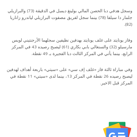
وسجل هدفي دبا الحصن المالي بولينغ ديمبل في الدقيقة (73) والبرازيلي
جلمار دا سيلفا (78) بينما سجل لفريق مصفوت البرازيلي لياندرو زاناريا
(82).
وفاز يونايتد على غلف يونايتد بهدفين نظيفين سجلهما الأرجنتيني لويس
مارسيلو (32) والسنغالي بابي بكاري (61) ليصبح رصيده 43 في المركز
الرابع، بينما يأتي في المركز الثالث دبا الفجيرة بـ 49 نقطة.
وفي مباراة ثالثة فاز «غلف إف سي» على «سيتي» باربعة أهداف لهدفين
ليصبح رصيده 26 نقطة في المركز 13، بينما لدى «سيتي» 11 نقطة في
المركز قبل الاخير.