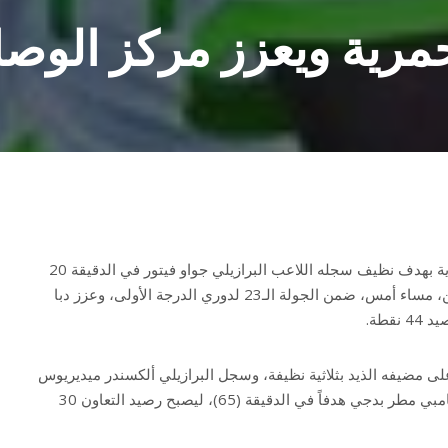
حمرية ويعزز مركز الوصا
فاز دبا الحصن على ضيفه الحمرية بهدف نظيف سجله اللاعب البرازيلي جواو فيتور في الدقيقة 20
من المباراة التي جمعت الفريقين، مساء أمس، ضمن الجولة الـ23 لدوري الدرجة الأولى، وعزز دبا
قطة.
على مضيفه الذيد بثلاثية نظيفة، وسجل البرازيلي ألكسندر ميديريوس
هدفين (58) و(74) كما سجل الغامبي مطر بدجي هدفاً في الدقيقة (65)، ليصبح رصيد التعاون 30