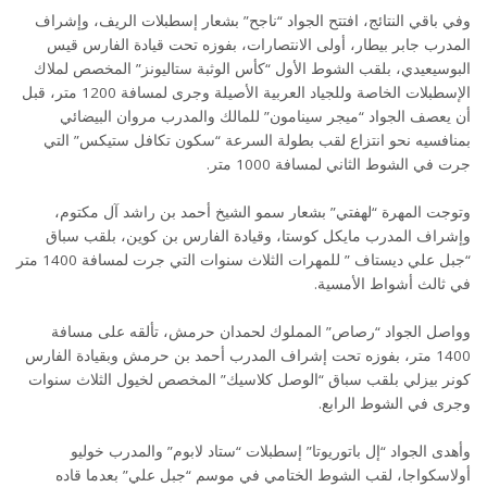
وفي باقي النتائج، افتتح الجواد “ناجح” بشعار إسطبلات الريف، وإشراف
المدرب جابر بيطار، أولى الانتصارات، بفوزه تحت قيادة الفارس قيس
البوسيعيدي، بلقب الشوط الأول “كأس الوثبة ستاليونز” المخصص لملاك
الإسطبلات الخاصة وللجياد العربية الأصيلة وجرى لمسافة 1200 متر، قبل
أن يعصف الجواد “ميجر سينامون” للمالك والمدرب مروان البيضائي
بمنافسيه نحو انتزاع لقب بطولة السرعة “سكون تكافل ستيكس” التي
جرت في الشوط الثاني لمسافة 1000 متر.
وتوجت المهرة “لهفتي” بشعار سمو الشيخ أحمد بن راشد آل مكتوم،
وإشراف المدرب مايكل كوستا، وقيادة الفارس بن كوين، بلقب سباق
“جبل علي ديستاف ” للمهرات الثلاث سنوات التي جرت لمسافة 1400 متر
في ثالث أشواط الأمسية.
وواصل الجواد “رصاص” المملوك لحمدان حرمش، تألقه على مسافة
1400 متر، بفوزه تحت إشراف المدرب أحمد بن حرمش وبقيادة الفارس
كونر بيزلي بلقب سباق “الوصل كلاسيك” المخصص لخيول الثلاث سنوات
وجرى في الشوط الرابع.
وأهدى الجواد “إل باتوريوتا” إسطبلات “ستاد لابوم” والمدرب خوليو
أولاسكواجا، لقب الشوط الختامي في موسم “جبل علي” بعدما قاده