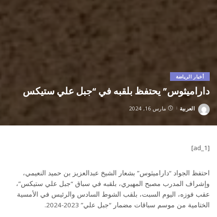
أخبار الرياضة
داراميثوس” يحتفظ بلقبه في “جبل علي ستيكس
العربية
مارس 16, 2024
Posted
by
[ad_1]
احتفظ الجواد “داراميثوس” بشعار الشيخ عبدالعزيز بن حميد النعيمي،
وإشراف المدرب مصبح المهيري، بلقبه في سباق “جبل علي ستيكس”،
عقب فوزه، اليوم السبت، بلقب الشوط السادس والرئيس في الأمسية
الختامية من موسم سباقات مضمار “جبل علي” 2023-2024.