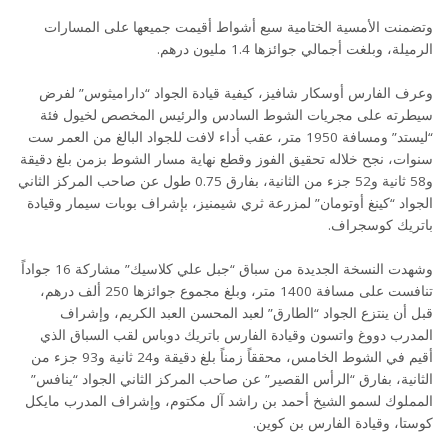
وتضمنت الأمسية الختامية سبع أشواط أقيمت جميعها على المسارات
الرميلة، وبلغت أجمالي جوائزها 1.4 مليون درهم.
وعرف الفارس أوسكار شافيز، كيفية قيادة الجواد “داراميثوس” لفرض
سيطرته على مجريات الشوط السادس والرئيس المخصص لخيول فئة
“ليستد” ومسافة 1950 متر، عقب أداء لافت للجواد البالغ من العمر ست
سنوات، نجح خلاله تحقيق الفوز وقطع نهاية مسار الشوط بزمن بلغ دقيقة
و58 ثانية و52 جزء من الثانية، بفارق 0.75 طول عن صاحب المركز الثاني
الجواد “كينغ أوتومان” لمزرعة ثري شيمنيز، بإشراف بوبات سيمار وقيادة
باتريك كوسجراف.
وشهدت النسخة الجديدة من سباق “جبل علي كلاسيك” مشاركة 16 جواداً
تنافست على مسافة 1400 متر، وبلغ مجموع جوائزها 250 ألف درهم،
قبل أن ينتزع الجواد “الطارق” لعبد المحسن العبد الكريم، وإشراف
المدرب دووغ واتسون وقيادة الفارس باتريك دوباس لقب السباق الذي
أقيم في الشوط الخامس، محققاً زمناً بلغ دقيقة و24 ثانية و93 جزء من
الثانية، بفارق “الرأس القصير” عن صاحب المركز الثاني الجواد “ينافس”
المملوك لسمو الشيخ أحمد بن راشد آل مكتوم، وإشراف المدرب مايكل
كوستا، وقيادة الفارس بن كوين.