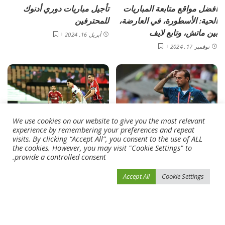
أفضل مواقع متابعة المباريات
تأجيل مباريات دوري أدنوك
الحية: الأسطورة، في العارضة،
للمحترفين
بين ماتش، وتابع لايف
أبريل 16, 2024
نوفمبر 17, 2024
We use cookies on our website to give you the most relevant
experience by remembering your preferences and repeat
أخبار الرياضة
أخبار الرياضة
visits. By clicking “Accept All”, you consent to the use of ALL
the cookies. However, you may visit "Cookie Settings" to
استقالة مدرب سانتوس
تفاصيل إصابة زيزو وفتوح في
provide a controlled consent.
البرازيلي بعد الاحتجاجات ضده
ليلة فوز الزمالك على الأهلي
بسبب التحرّش
Accept All
Cookie Settings
أبريل 16, 2024
أبريل 16, 2024
Load More