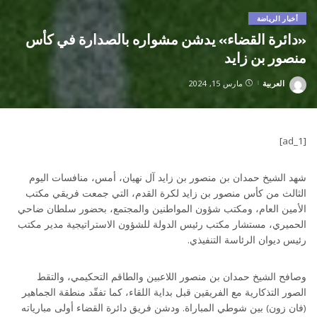
أخبار الرياضة
«دائرة القضاء» يدشن مشواره بالصدارة في كأس
منصور بن زايد
العربية
مارس 15, 2024
Posted
by
[ad_1]
شهد الشيخ حمدان بن منصور بن زايد آل نهيان، أمس، منافسات اليوم
الثالث من كأس منصور بن زايد لكرة القدم، التي جمعت فريقي مكتب
الأمين العام، ومكتب شؤون المواطنين والمجتمع، بحضور سلطان ضاحي
الحميري، مستشار مكتب رئيس الدولة للشؤون الاستراتيجية مدير مكتب
رئيس ديوان الرئاسة التنفيذي.
وصافح الشيخ حمدان بن منصور اللاعبين والطاقم التحكيمي، والتقط
الصور التذكارية مع الفريقين قبل بداية اللقاء، كما تفقّد منطقة الجماهير
(فان زون) بين شوطي المباراة. ودشن فريق دائرة القضاء أولى مبارياته