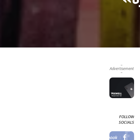
–
Advertisement
–
FOLLOW
SOCIALS
Facebook
LIKE