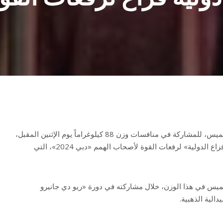
يستعد البطل البارالمبي محمد خميس، للمشاركة في منافسات وزن 88 كيلوغراماً يوم الإثنين المقبل،
ضمن النسخة الـ13 من بطولة «فزاع الدولية» لرفعات القوة لأصحاب الهمم «دبي 2024»، التي
خميس في هذا الوزن، خلال مشاركته في دورة «ريو دي جانيرو