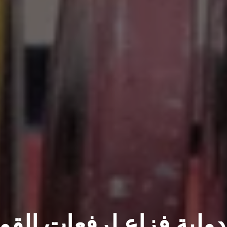
لية فزاع لرفعات القو