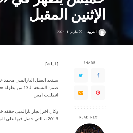
الإثنين المقبل
العربية
مارس 1, 2024
Posted
by
SHARE
[ad_1]
انطلقت أمس.
وكان آخر إنجاز بارالمبي حققه 
READ NEXT
2016»، التي حصل فيها على الميدالية الذهبية.