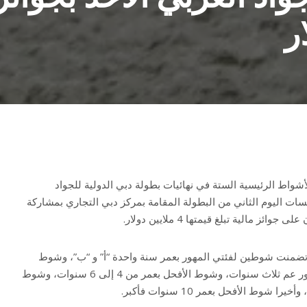
لأشواط الرئيسية الستة في نهائيات بطولة دبي الدولية للجواد
اً بختام منافسات اليوم الثاني من البطولة المقامة بمركز دبي التجاري بمشاركة
شواط تأهيلية تضمنت شوطين لفئتي المهور بعمر سنة واحدة “أ” و “ب”، وشوط
المهور عمر سنتين، وشوط المهور عم ثلاث سنوات، وشوط الأفحل بعمر من 4 إلى 6 سنوات، وشوط