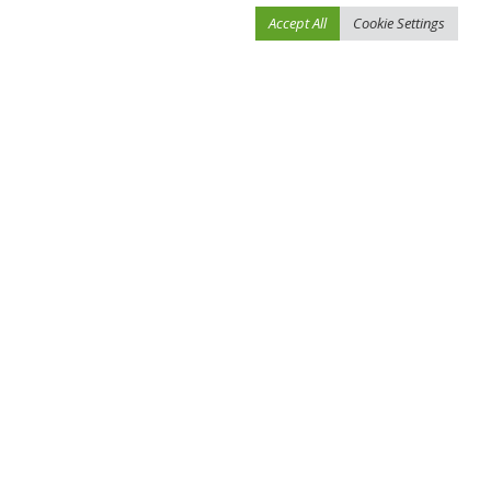
Accept All
Cookie Settings
احفظ اسمي، بريدي الإلكتروني، والموقع الإلكتروني في هذا المتصفح لاستخدامها المرة
المقبلة في تعليقي.
You Might Also Enjoy