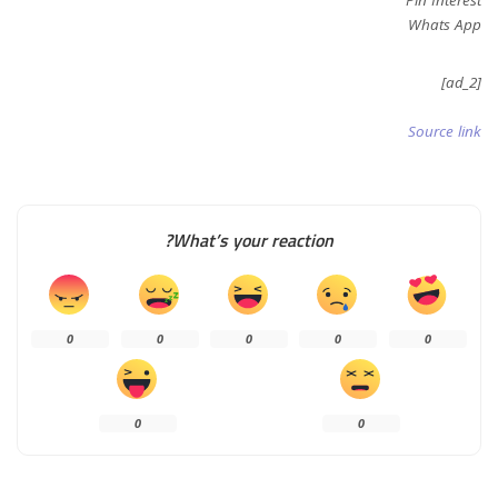
Whats App
[ad_2]
Source link
What’s your reaction?
0
0
0
0
0
0
0