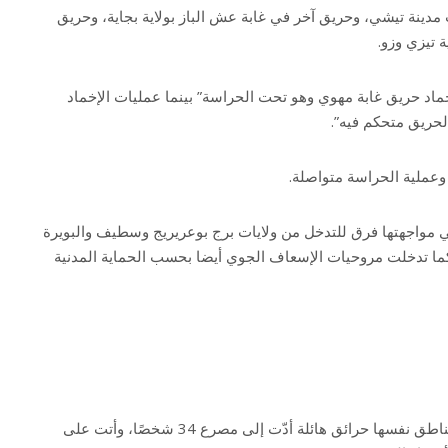
دينة تيشي، وحريق آخر في غابة عش الباز بولاية بجاية، وحريق
ة تيزي وزو.
إخماد حريق غابة مهوي وهو تحت الحراسة” بينما عمليات الإخماد
لحريق متحكم فيه”.
وعملية الحراسة متواصلة.
ي مواجهتها فرق للتدخل من ولايات برج بوعريريج وسطيف والبويرة
ما تدخلت مروحيات الإسعاف الجوي أيضا بحسب الحماية المدنية
وفي نهاية تموز/يوليو شهدت المناطق نفسها حرائق هائلة أدّت إلى مصرع 34 شخصًا، وأتت على