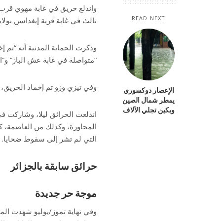
واندلع حريق في غابة مهوي قرب م
READ NEXT
ثالث في غابة قرية إيغداسن بولاي
وذكرت الحماية المدنية أنه “تم 
“متواصلة في غابة عش الباز” و”ا
وفي تيزي وزو تم إخماد الحريق، 
الإعصار دوكسوري
يمطر شمال الصين
وبكين تجلي الآلاف
اندلعت الحرائق ليلا، وشاركت ف
المجاورة، وكذلك من العاصمة، ك
التي لم تشر إلى سقوط ضحايا.
حرائق سابقة بالجزائر
موجة حر جديدة