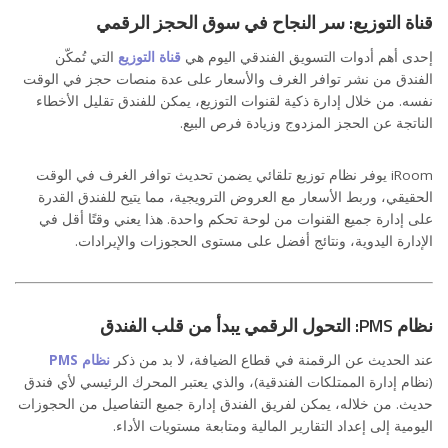
قناة التوزيع: سر النجاح في سوق الحجز الرقمي
إحدى أهم أدوات التسويق الفندقي اليوم هي
قناة التوزيع
التي تُمكّن
الفندق من نشر توافر الغرف والأسعار على عدة منصات حجز في الوقت
نفسه. من خلال إدارة ذكية لقنوات التوزيع، يمكن للفندق تقليل الأخطاء
الناتجة عن الحجز المزدوج وزيادة فرص البيع.
iRoom يوفر نظام توزيع تلقائي يضمن تحديث توافر الغرف في الوقت
الحقيقي، وربط الأسعار مع العروض الترويجية، مما يتيح للفندق القدرة
على إدارة جميع القنوات من لوحة تحكم واحدة. هذا يعني وقتًا أقل في
الإدارة اليدوية، ونتائج أفضل على مستوى الحجوزات والإيرادات.
نظام PMS: التحول الرقمي يبدأ من قلب الفندق
عند الحديث عن الرقمنة في قطاع الضيافة، لا بد من ذكر
نظام PMS
(نظام إدارة الممتلكات الفندقية)، والذي يعتبر المحرك الرئيسي لأي فندق
حديث. من خلاله، يمكن لفريق الفندق إدارة جميع التفاصيل من الحجوزات
اليومية إلى إعداد التقارير المالية ومتابعة مستويات الأداء.