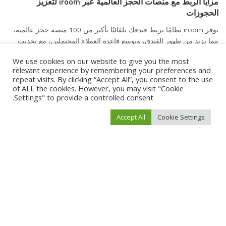
مزايا الربط مع منصات الحجز العالمية عبر iroom لتعزيز
الحجوزات
توفر iroom نظامًا يربط فندقك تلقائيًا بأكثر من 100 منصة حجز عالمية،
مما يزيد من ظهور الفندق، ويوسع قاعدة العملاء المحتملين، مع تحديث
لحظي للتوافر والأسعار.
We use cookies on our website to give you the most
relevant experience by remembering your preferences and
خطوات تحسين ظهور فندقك على مواقع الحجز لجذب المزيد من
repeat visits. By clicking “Accept All”, you consent to the use
العملاء
of ALL the cookies. However, you may visit "Cookie
Settings" to provide a controlled consent.
لا يكفي اختيار موقع حجوزات فقط، بل يجب العمل على تحسين صفحة
الفندق، تقديم عروض خاصة، وضمان تحديث الأسعار بانتظام لضمان جذب
Accept All
Cookie Settings
أكبر عدد من الحجوزات.
ابقَ على تواصل معنا
نسعد دائمًا بتواصلكم معنا واهتمامكم بخدمات iRoom. سواء كانت لديكم
استفسارات، اقتراحات، أو رغبة في التعاون، يمكنكم الوصول إلينا عبر
المعلومات التالية: