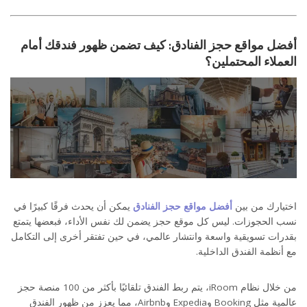
أفضل مواقع حجز الفنادق: كيف تضمن ظهور فندقك أمام
العملاء المحتملين؟
اختيارك من بين
أفضل مواقع حجز الفنادق
يمكن أن يحدث فرقًا كبيرًا في
نسب الحجوزات. ليس كل موقع حجز يضمن لك نفس الأداء، فبعضها يتمتع
بقدرات تسويقية واسعة وانتشار عالمي، في حين تفتقر أخرى إلى التكامل
مع أنظمة الفندق الداخلية.
من خلال نظام iRoom، يتم ربط الفندق تلقائيًا بأكثر من 100 منصة حجز
حجز الفنادق: الخطوة الأولى نحو إدارة فندقية ذكية
عالمية مثل Booking وExpedia وAirbnb، مما يعزز من ظهور الفندق