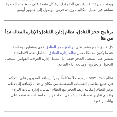
ويمنحه ميزة تنافسية دون الحاجة لإدارة كل منصة على حدة. هذه الخطوة
تساهم في تقليل التكاليف وزيادة فرص الوصول إلى جمهور أوسع.
برنامج حجز الفنادق، نظام إدارة الفنادق: الإدارة الفعالة تبدأ
من هنا
كل فندق ناجح يعتمد على
برنامج حجز الفنادق
قوي ومتطور، وخاصة
عندما يكون مدمجًا ضمن
نظام إدارة الفنادق
الشامل. هذه الأنظمة لا
تقتصر على تسجيل الحجز فقط، بل تشمل إدارة الغرف، الفواتير، تسجيل
الدخول والخروج، ومتابعة أداء الفريق.
نظام iRoom PMS يقدم حلاً متكاملًا ومرنًا يساعد المديرين على التحكم
في جميع تفاصيل العمليات التشغيلية من مكان واحد. بالإضافة إلى ذلك،
يوفر النظام إمكانية ربط الحجز مع النظام المالي، إدارة بيانات النزلاء،
وتقديم تقارير تفصيلية تساعد في اتخاذ قرارات استراتيجية تعتمد على
بيانات واقعية.