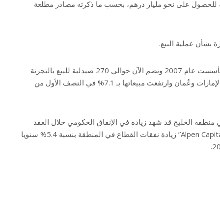
 للحصول على نحو مليار درهم، بحسب ما ذكرته مصادر مطلعة
يُذكر أن “Planet Pharmacies” تأسست عام 2007 وتضم الآن حوالي 270 صيدلية للبيع بالتجزئة
والتوزيع بالجملة في السعودية والإمارات وعُمان وارتفعت مبيعاتها بـ 7.1% في النصف الأول من
ي منطقة الخليج قد شهد زيادة في الإنفاق الحكومي خلال العقد
الماضي، وتوقع بنك الاستثمار “Alpen Capital” زيادة نفقات القطاع في المنطقة بنسبة 5.4% سنويا