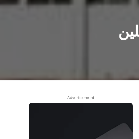
لين
– Advertisement –