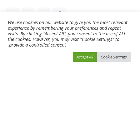
SHARE
We use cookies on our website to give you the most relevant
experience by remembering your preferences and repeat
NEXT ARTICLE
PREVIOUS ARTICLE
visits. By clicking “Accept All”, you consent to the use of ALL
“فوريفر يانغ” يُسعد اليابان بلقب ديربي
“الفوتو فينيش” يُتوج “”فاكتور شيفال”
the cookies. However, you may visit "Cookie Settings" to
الإمارات (فيديو)
بلقب دبي تيرف (فيديو)
provide a controlled consent.
Accept All
Cookie Settings
Leave a Reply
لن يتم نشر عنوان بريدك الإلكتروني.
الحقول الإلزامية مشار إليها بـ
*