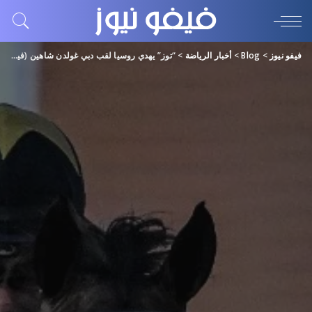
فيفو نيوز
>
Blog
>
أخبار الرياضة
>
“توز” يهدي روسيا لقب دبي غولدن شاهين (فيديو)