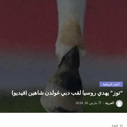
أخبار الرياضة
“توز” يهدي روسيا لقب دبي غولدن شاهين (فيديو)
العربية
مارس 30, 2024
Posted
by
[ad_1]