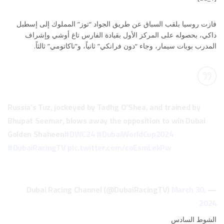
فازت روسيا بلقب السباق عن طريق الجواد “توز” المملوك إلى إسطبل
داكي، بحصوله على المركز الأول بقيادة الفارس تاغ أوشي وإشراف
المدرب بوبات سيمار، وجاء “دون فرانكي” ثانياً،
و”ناكاتومي” ثالثاً.
Russia’s Tuz, jockeyed by Tadhg O’Shea, and trained by
Bhupat Seemar, blows away the opposition to win Dubai
Golden Shaheen
#DWC24
#DubaiWorldCup2024
#DubaiRacingTV
pic.twitter.com/coEsmLekPw
March 30,
— Dubai Racing Channel (@DubaiRacingTV)
2024
الشوط السادس