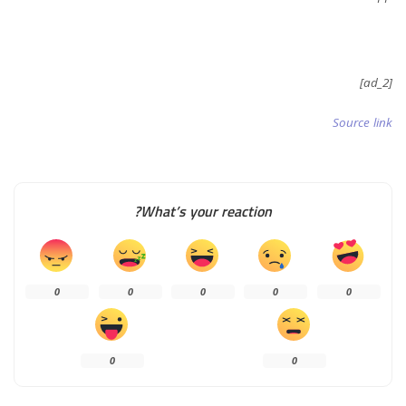
[ad_2]
Source link
What’s your reaction?
0
0
0
0
0
0
0