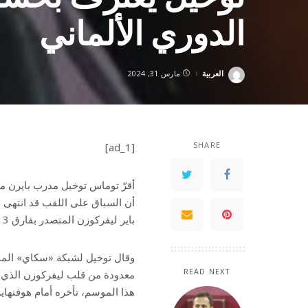
الدوري الألماني
العربية
مارس 31, 2024
Posted
by
SHARE
[ad_1]
باير ليفركوزن المتصدر بفارق 13 نقطة عن عملاق بافاريا قبل سبع مراحل على النهاية.
وقال توخيل لشبكة «سكاي» المحلي
READ NEXT
هذا الموسم، تأخره أمام هوفنهايم إلى فوز قات