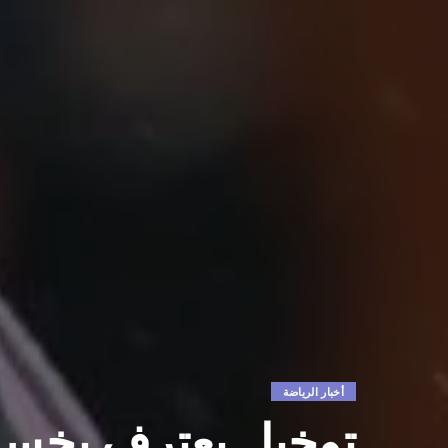
أخبار الرياضة
توخيل يعترف بخسار