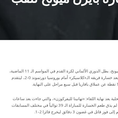
أقرّ توماس توخيل مدرب بايرن ميونخ، بطل الدوري الألماني لكرة القدم في المواسم الـ 11 الماضية،
أن السباق على اللقب قد انتهى بعد خسارة فريقه الـ«كلاسيكر» أمام بوروسيا دورتموند 0-2، ليتقدم
ة بعد نهاية اللقاء: «تهانينا لليفركوزن»، والتي جاءت بعد ساعات
معدودة من قلب ليفركوزن الذي لم يذق طعم الخسارة للمباراة الـ 39 توالياً في مختلف المسابقات
ل في غضون 3 دقائق ليخرج فائزا 2-1.