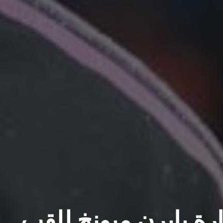
ة بايرن ميونخ للقب