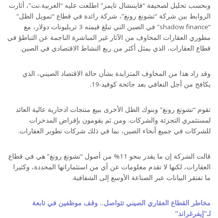
وبحسب تحليل لصحيفة “فايننشال تايمز” اطلعت عليه “العربية.نت”، أثارت
الروابط بين شركة “تشونغ رونغ”، شركة رائدة في قطاع “تمويل الظل”
“shadow finance” في الصين التي تبلغ قيمته 3 تريليونات دولار، مع
مطوري العقارات المخاوف من الآثار غير المباشرة الناجمة عن التباطؤ في
قطاع العقارات، الذي يمثل أكثر من ربع النشاط الاقتصادي في الصين.
وقد زاد هذا من المخاوف المتزايدة بشأن حالة الاقتصاد الصيني، الذي
يكافح من أجل التعافي بعد جائحة كوفيد-19.
تقوم “تشونغ رونغ” وبنوك الظل الأخرى ببيع منتجات ادخارية عالية العائد
لمستثمري التجزئة والشركات. ومن ثم يقومون بإقراض المدخرات
للشركات في جميع أنحاء الصين، بما في ذلك شركات تطوير العقارات.
قالت الشركة إن ما يقدر بنحو 11% من أصول “تشونغ رونغ” هي في قطاع
العقارات، لكنها لا تقدم معلومات عن أي من استثماراتها المحددة، وكثيرا
ما تفتقر البيانات عبر الصناعة الأوسع إلى الشفافية.
مخاطر القطاع العقاري الصيني تتواصل.. وقف موظفين في تابعة
لـ”إيفرغراند”