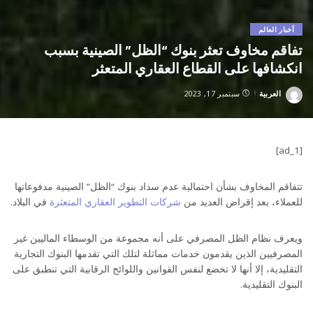
أخبار العالم
تفاقم مخاوف تعثر بنوك “الظل” الصينية بسبب
انكشافها على القطاع العقاري المتعثر
العربية
سبتمبر 17, 2023
Posted
by
[ad_1]
تتفاقم المخاوف بشأن احتمالية عدم سداد بنوك “الظل” الصينية مدفوعاتها
للعملاء، بعد إقراض العديد من
شركات التطوير العقاري المتعثرة
في البلاد.
ويعرف نظام الظل المصرفي على أنه مجموعة من الوسطاء الماليين غير
المصرفيين الذين يقدمون خدمات مماثلة لتلك التي تقدمها البنوك التجارية
التقليدية، إلا أنها لا تخضع لنفس القوانين واللوائح الرقابية التي تنطبق على
البنوك التقليدية.