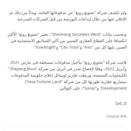
ولم تكشف شركة “تشونغ رونغ” عن مدفوعاتها الفائتة، وبدلاً من ذلك تم
الإعلان عنها من خلال إيداعات البورصة من قبل الشركات المدرجة.
وبحسب بيانات “Zheshang Securities Wind”، تعتبر “تشونغ رونغ” الأكثر
انكشافا على القطاع العقاري الصيني بين أكبر الصناديق الاستئمانية في
الصين. يليها كل من “Avic” و”Citic Trust” و”Everbright”.
قامت شركة “تشونغ رونغ” بتأجيل مدفوعات مستحقة في مارس 2021
وأبريل 2022، وفقًا لإفصاح صدر في أبريل من شركة “Zhejiang Jihua”
للكيماويات النسيجية. وربطت تقارير لوسائل إعلام حكومية المدفوعات
بمشاريع عقارية طورتها كل من شركة “China Fortune Land
Development” و”Sunac”، على التوالي.
[ad_2]
Source link