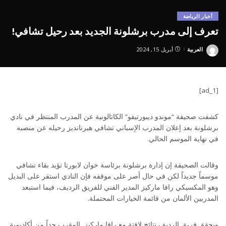
أخبار الرياضة
تعرف إلى مدرب برشلونة الجديد بعد رحيل تشافي!
العربية
أبريل 15, 2024
Posted
by
[ad_1]
كشفت صحيفة “موندو ديبورتيفو” الكاتالونية عن المدرب المنتظر في نادي
برشلونة بعد إعلان المدرب الإسباني تشافي هيرنانديز رحيله عن منصبه
في نهاية الموسم الحالي.
وقالت الصحيفة إن إدارة برشلونة برئاسة خوان لابورتا تؤيد بقاء تشافي
موسماً جديداً لكن في حال أصر على موقفه فإن النادي استقر على البديل
وهو المكسيكي رافا ماركيز المدير الفني للفريق الرديف، فيما استبعد
المدربين الألمان من قائمة الخيارات المحتملة.
ويحقق فريق الرديف نتائج لافتة مع رافا ماركيز المقرب جداً من أكاديمية