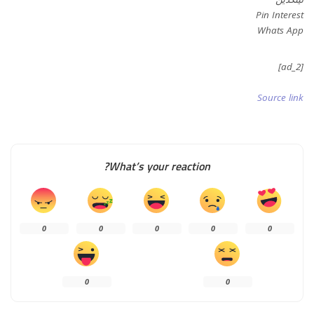
Pin Interest
Whats App
[ad_2]
Source link
What’s your reaction?
0
0
0
0
0
0
0