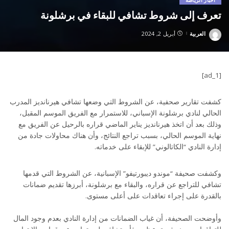
تعرف إلى شروط تشافي للبقاء في برشلونة
العربية
أبريل 2, 2024
Posted
by
[ad_1]
كشفت تقارير صحفية، عن الشروط التي وضعها تشافي هيرنانديز المدرب
الحالي لنادي برشلونة الإسباني، للاستمرار مع الفريق الموسم المقبل،
وذلك بعد أن اتخذ هيرنانديز يناير الماضي قراره بالرحيل عن الفريق مع
نهاية الموسم الحالي، بسبب تراجع النتائج، وأن هناك محاولات جادة من
إدارة النادي “الكاتالوني” للإبقاء على خدماته.
وكشفت صحيفة “موندو ديبورتيفو” الإسبانية، عن الشروط التي قدمها
تشافي للتراجع عن قراره، والبقاء مع برشلونة، أبرزها تقديم ضمانات
بالقدرة على إجراء تعاقدات على أعلى مستوى.
وأوضحت الصحيفة، أن غياب الضمانات من إدارة النادي بعدم وجود المال