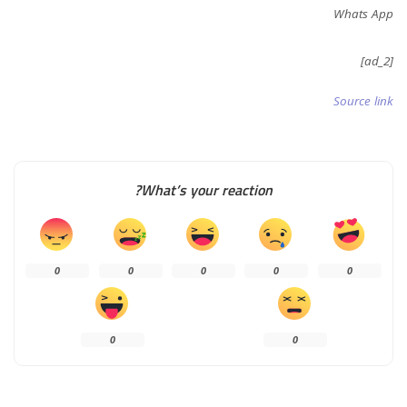
Whats App
[ad_2]
Source link
What’s your reaction?
0
0
0
0
0
0
0