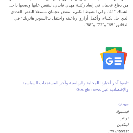
من دفاع عجمان في إبعاد ركنية مهدي قايدي، لينقض عليها ويضعها داخل
الشباك “41”. وفي الشوط الثاني، انتفض عجمان مستغلا النقص العددي
الذي حل بكلباء، وأكمل أزاروا رباعيته واحتفل بـ”السوبر هاتريك” في
الدقائق “65” و”73″ و”88″.
تابعوا آخر أخبارنا المحلية والرياضية وآخر المستجدات السياسية
والإقتصادية عبر Google news
Share
فيسبوك
تويتر
لينكدين
Pin Interest