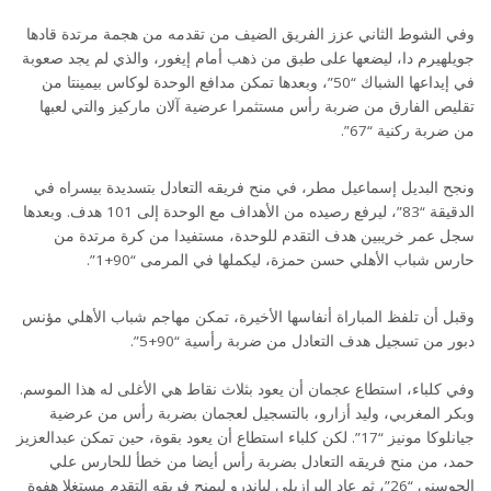
وفي الشوط الثاني عزز الفريق الضيف من تقدمه من هجمة مرتدة قادها
جويلهيرم دا، ليضعها على طبق من ذهب أمام إيغور، والذي لم يجد صعوبة
في إيداعها الشباك “50”، وبعدها تمكن مدافع الوحدة لوكاس بيمينتا من
تقليص الفارق من ضربة رأس مستثمرا عرضية آلان ماركيز والتي لعبها
من ضربة ركنية “67”.
ونجح البديل إسماعيل مطر، في منح فريقه التعادل بتسديدة بيسراه في
الدقيقة “83”، ليرفع رصيده من الأهداف مع الوحدة إلى 101 هدف. وبعدها
سجل عمر خريبين هدف التقدم للوحدة، مستفيدا من كرة مرتدة من
حارس شباب الأهلي حسن حمزة، ليكملها في المرمى “90+1”.
وقبل أن تلفظ المباراة أنفاسها الأخيرة، تمكن مهاجم شباب الأهلي مؤنس
دبور من تسجيل هدف التعادل من ضربة رأسية “90+5”.
وفي كلباء، استطاع عجمان أن يعود بثلاث نقاط هي الأغلى له هذا الموسم.
وبكر المغربي، وليد أزارو، بالتسجيل لعجمان بضربة رأس من عرضية
جيانلوكا مونيز “17”. لكن كلباء استطاع أن يعود بقوة، حين تمكن عبدالعزيز
حمد، من منح فريقه التعادل بضربة رأس أيضا من خطأ للحارس علي
الحوسني “26”، ثم عاد البرازيلي لياندرو ليمنح فريقه التقدم مستغلا هفوة