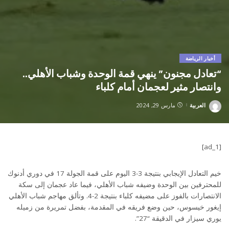
أخبار الرياضة
“تعادل مجنون” ينهي قمة الوحدة وشباب الأهلي..
وانتصار مثير لعجمان أمام كلباء
العربية
مارس 29, 2024
Posted
by
[ad_1]
خيم التعادل الإيجابي بنتيجة 3-3 اليوم على قمة الجولة 17 في دوري أدنوك
للمحترفين بين الوحدة وضيفه شباب الأهلي، فيما عاد عجمان إلى سكة
الانتصارات بالفوز على مضيفه كلباء بنتيجة 2-4. وتألق مهاجم شباب الأهلي
إيغور خيسوس، حين وضع فريقه في المقدمة، بفضل تمريرة من زميله
يوري سيزار في الدقيقة “27”.