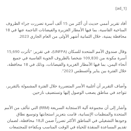
[ad_1]
أفاد تقرير أممي حديث أن أكثر من 15 ألف أسرة تضررت جراء الظروف
المناخية القاسية، بما فيها الأمطار الغزيرة والفيضانات الناجمة عنها في 18
محافظة يمنية، خلال الثمانية أشهر الأولى من العام الجاري 2023.
وقال صندوق الأمم المتحدة للسكان (UNFPA)، في تقرير: “تأثرت 15,690
أسرة مكونة من 109,830 شخصا بالظروف الجوية القاسية في جميع
أنحاء اليمن، بما فيها الأمطار الغزيرة والفيضانات، وذلك في 18 محافظة،
خلال الفترة بين يناير وأغسطس 2023”.
وأضاف التقرير أن أغلبية الأسر المتضررة خلال الفترة المشمولة بالتقرير،
تتواجد في مناطق يصعب الوصول إليها وتستضيف نازحين.
وأشار إلى أن مجموعة آلية الاستجابة السريعة (RRM) التي تتألف من الأمم
المتحدة والمنظمات الإنسانية، قامت بتعزيز استجابتها وتوسيع نطاق
وجودها التشغيلي في المناطق الأكثر تضرراً ضمن الـ18 محافظة، لضمان
تقديم المساعدة المنقذة للحياة في الوقت المناسب وبكفاءة للمجتمعات