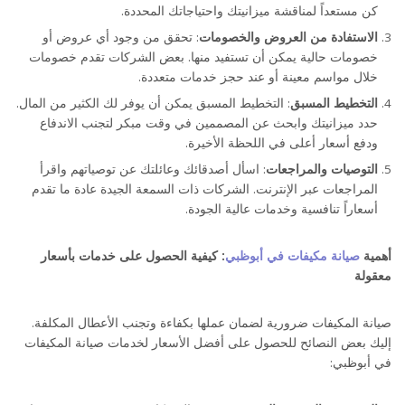
كن مستعداً لمناقشة ميزانيتك واحتياجاتك المحددة.
الاستفادة من العروض والخصومات
: تحقق من وجود أي عروض أو
خصومات حالية يمكن أن تستفيد منها. بعض الشركات تقدم خصومات
خلال مواسم معينة أو عند حجز خدمات متعددة.
التخطيط المسبق
: التخطيط المسبق يمكن أن يوفر لك الكثير من المال.
حدد ميزانيتك وابحث عن المصممين في وقت مبكر لتجنب الاندفاع
ودفع أسعار أعلى في اللحظة الأخيرة.
التوصيات والمراجعات
: اسأل أصدقائك وعائلتك عن توصياتهم واقرأ
المراجعات عبر الإنترنت. الشركات ذات السمعة الجيدة عادة ما تقدم
أسعاراً تنافسية وخدمات عالية الجودة.
أهمية
صيانة مكيفات في أبوظبي
: كيفية الحصول على خدمات بأسعار
معقولة
صيانة المكيفات ضرورية لضمان عملها بكفاءة وتجنب الأعطال المكلفة.
إليك بعض النصائح للحصول على أفضل الأسعار لخدمات صيانة المكيفات
في أبوظبي: