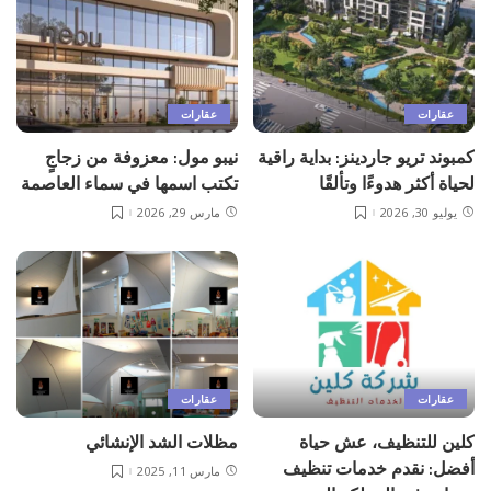
عقارات
عقارات
كمبوند تريو جاردينز: بداية راقية
نيبو مول: معزوفة من زجاجٍ
لحياة أكثر هدوءًا وتألقًا
تكتب اسمها في سماء العاصمة
يوليو 30, 2026
مارس 29, 2026
عقارات
عقارات
كلين للتنظيف، عش حياة
مظلات الشد الإنشائي
أفضل: نقدم خدمات تنظيف
مارس 11, 2025