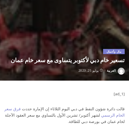
مال وأعمال
تسعير خام دبي لأكتوبر يتساوى مع سعر خام عمان
العربية
يوليو 25, 2023
Posted
by
[ad_1]
قالت دائرة شؤون النفط في دبي اليوم الثلاثاء إن الإمارة حددت
فرق سعر
الخام الرسمي
لشهر أكتوبر/ تشرين الأول بالتساوي مع سعر العقود الآجلة
لخام عمان في بورصة دبي للطاقة.