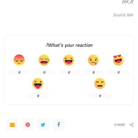
[ad_2]
Source link
What’s your reaction?
0
0
0
0
0
0
0
SHARE