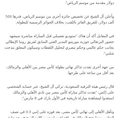
دولار مقدمة من موسم الرياض”.
وأعلن آل الشيخ عن تخصيص جائزة أخرى من موسم الرياض، قدرها 500
ألف دولار، للفريق الفائز باللقب، بخلاف الجوائز الرسمية للبطولة.
في المقابل أكد أن هناك “ستوديو تفصيلي قبل المباراة مباشرة سيشهد
حضور البرتغالي جوزيه مورينيو المدير الفني السابق لفريق روما الإيطالي
بجانب حكم عالمي وحكم مصري لتحليل اللقطات وسيكون المعلق مدحت
شلبي”.
من جهة أخرى نفدت تذاكر نهائي بطولة كأس مصر بين الأهلي والزمالك،
بعد أقل من ساعة على طرحها.
قال رئيس هيئة الترفيه السعودية، تركي آل الشيخ، عبر حسابه الشخصي
على إكس: “نفدت تذاكر مباراة كأس مصر بين نادي الأهلي والزمالك
استعدوا لمشاهدة مباراة تاريخية في الأول بارك في 8 مارس”.
وتأهل الأهلي إلى نهائي كأس مصر، بعد فوزه على إنبي 3-0 في نصف
النهائي، بينما نجح الزمالك في إقصاء بيراميدز بركلات الترجيح، بعد نهاية