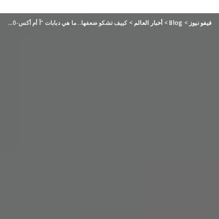
فيفو نيوز
>
Blog
>
أخبار العالم
>
كييف تشكو ضعفها.. ما هي دبابات “آ أم أكس-10 آر سي” الفرنسية؟