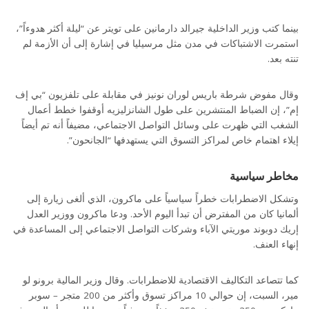
بينما كتب وزير الداخلية جيرالد دارمانين على تويتر عن “ليلة أكثر هدوءاً”،
استمرت الاشتباكات في مدن مثل مرسيليا في إشارة إلى أن الأزمة لم
تنته بعد.
وقال مفوض شرطة باريس لوران نونيز في مقابلة على تلفزيون “بي إف
إم”، إن الضباط المنتشرين على طول الشانزليزيه أوقفوا خطط أعمال
الشغب التي ظهرت على وسائل التواصل الاجتماعي، مضيفاً أنه تم أيضاً
إيلاء اهتمام خاص لمراكز التسوق التي يستهدفها “الجانحون”.
مخاطر سياسية
وتشكل الاضطرابات خطراً سياسياً على ماكرون، الذي ألغى زيارة إلى
ألمانيا كان من المفترض أن تبدأ اليوم الأحد. ودعا ماكرون ووزير العدل
إريك دوبوند موريتي الآباء وشركات التواصل الاجتماعي إلى المساعدة في
إنهاء العنف.
كما تتصاعد التكاليف الاقتصادية للاضطرابات. وقال وزير المالية برونو لو
مير، السبت، إن حوالي 10 مراكز تسوق وأكثر من 200 متجر – سوبر