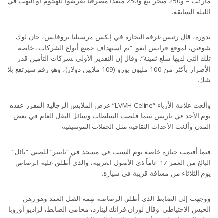
ماركت – و250 متجر تبغ و250 منفذاً مصرفياً تعرضوا للهجوم أو النهب في
الليلة السابقة.
بدوره، قال رئيس غرفة التجارة في إيكس مرسيليا بروفانس، جان لوك
شوفين، لموقع فرانس إنفو: “تم استهداف جميع أنواع الشركات، خاصة
تلك التي لديها سلع ثمينة”. وقال إن التقدير الأولي لشركات التأمين قدر
الأضرار بأكثر من 100 مليون يورو (109 ملايين دولار)، وهو رقم سيرتفع بلا
شك.
وألغت علامة الأزياء “LVMH Celine” عرض الملابس الرجالية المقرر عقده
يوم الأحد في باريس بينما قلصت السلطات وسائل النقل العام في بعض
المدن وألغت الأحداث الثقافية مثل الحفلات الموسيقية.
فيما أقيمت جنازة خاصة يوم السبت في مسجد في “نانتير” للصبي “نائل”
البالغ من العمر 17 عاماً ذي الأصول العربية، والذي أُطلق عليه الرصاص
يوم الثلاثاء من مسافة قريبة في سيارة.
ووجهت إلى الضابط الذي أطلق الرصاصة تهمة القتل العمد وهو رهن
الحبس الاحتياطي. وقال لوران فرانك لينارد، محامي الضابط، لراديو أوروبا