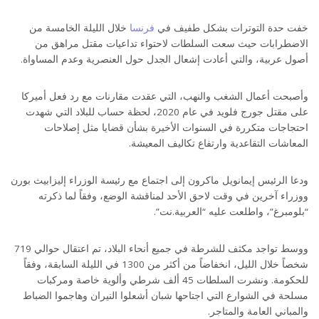
خفت حدة التوترات بشكل طفيف في
فرنسا
خلال الليلة الخامسة من
الاضطرابات حيث سعت السلطات لاحتواء تداعيات مقتل مراهق من
أصول عربية، والتي أعادت إشعال الجدل حول العنصرية وعدم المساواة.
وأصبحت أعمال الشغب والنهب، التي عقدت مقارنات مع رد فعل أميركا
على مقتل جورج فلويد في عام 2020، لحظة حساب للبلاد التي شهدت
احتجاجات متكررة في السنوات الأخيرة بشأن قضايا مثل إصلاحات
المعاشات التقاعدية وارتفاع تكاليف المعيشة.
ودعا الرئيس إيمانويل ماكرون إلى اجتماع مع رئيسة الوزراء إليزابيث بورن
ووزراء آخرين في وقت لاحق الأحد لمناقشة الوضع، وفقاً لما ذكرته
“بلومبرغ”، واطلعت عليه “العربية.نت”.
ووسط تواجد مكثف للشرطة في جميع أنحاء البلاد، تم اعتقال حوالي 719
شخصاً خلال الليل، انخفاضاً من أكثر من 1300 في الليلة السابقة، وفقاً
للحكومة. ونشرت السلطات 45 ألف شرطي وألوية خاصة ومركبات
مسلحة في الشوارع التي اجتاحها شبان أشعلوا النيران وهاجموا الضباط
والمباني العامة والمتاجر.