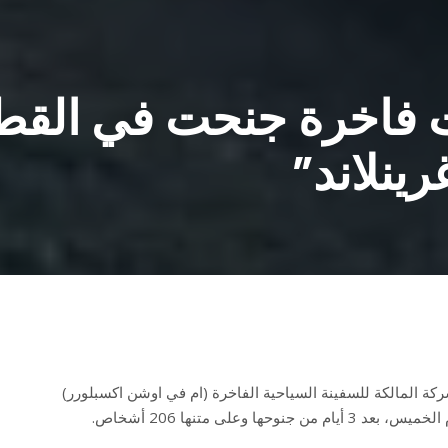
ت فاخرة جنحت في الق
ينلاند”
كة المالكة للسفينة السياحية الفاخرة (ام في اوشن اكسبلورر)
 بعد 3 أيام من جنوحها وعلى متنها 206 أشخاص.