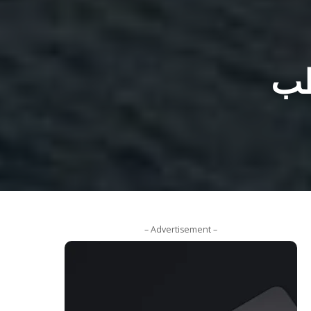
طب
– Advertisement –