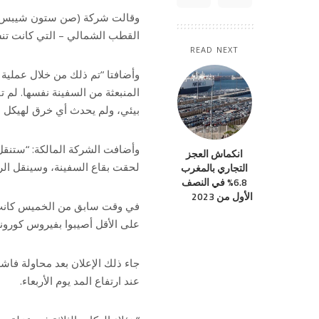
وقالت شركة (صن ستون شيبس)، و
القطب الشمالي – التي كانت تنسق 
READ NEXT
وأضافتا “تم ذلك من خلال عملية 
المنبعثة من السفينة نفسها. لم
بيئي، ولم يحدث أي خرق لهيكل ا
وأضافت الشركة المالكة: “ستنقل ا
انكماش العجز
لحقت بقاع السفينة، وسينقل الرك
التجاري بالمغرب
6.8% في النصف
الأول من 2023
على الأقل أصيبوا بفيروس كورونا
جاء ذلك الإعلان بعد محاولة فاش
عند ارتفاع المد يوم الأربعاء.