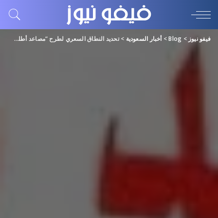
فيفو نيوز
>
Blog
>
أخبار السعودية
>
تحديد النطاق السعري لطرح “مصاعد أطلس” في “نمو” بين 21 و23 ريالا