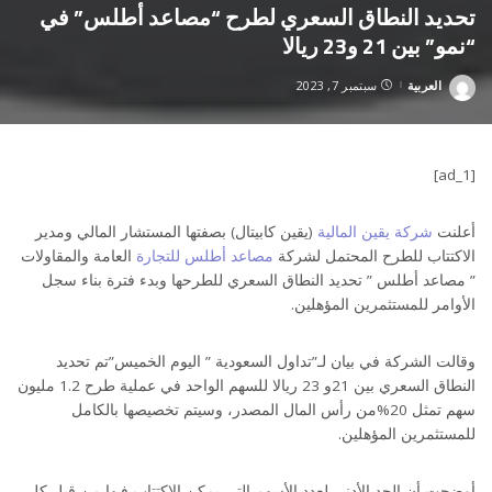
تحديد النطاق السعري لطرح “مصاعد أطلس” في
“نمو” بين 21 و23 ريالا
العربية
سبتمبر 7, 2023
Posted
by
[ad_1]
أعلنت
شركة يقين المالية
(يقين كابيتال) بصفتها المستشار المالي ومدير
الاكتتاب للطرح المحتمل لشركة
مصاعد أطلس للتجارة
العامة والمقاولات
” مصاعد أطلس ” تحديد النطاق السعري للطرحها وبدء فترة بناء سجل
الأوامر للمستثمرين المؤهلين.
وقالت الشركة في بيان لـ”تداول السعودية ” اليوم الخميس”تم تحديد
النطاق السعري بين 21و 23 ريالا للسهم الواحد في عملية طرح 1.2 مليون
سهم تمثل 20%من رأس المال المصدر، وسيتم تخصيصها بالكامل
للمستثمرين المؤهلين.
أوضحت أن الحد الأدنى لعدد الأسهم التي يمكن الاكتتاب فيها من قبل كل