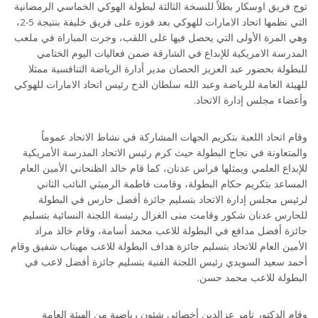
توج فريق اوسكار بطلاً للنسخة الثالثة لبطولة الهوكي الخماسي الرمضانية
التي نظمها اتحاد الامارات للهوكي بعد فوزه على فريق خليفة بنتيجة 5-2،
وهي المرة الأولى التي يحصل فيها على اللقب، وجرت المباراة في ملعب
المدرسة الامريكية للإبداع في الشارقة ضمن فعاليات اليوم الختامي
للبطولة بحضور عبد العزيز الحصان مدير أدارة الرياضة التنافسية ممثلا
للهيئة العامة للرياضة وعبد الله سلطان الدح رئيس اتحاد الامارات للهوكي
وأعضاء مجلس إدارة الاتحاد.
وقام اتحاد اللعبة بتكريم الجهات المشاركة في نشاط الاتحاد عموماً
والمتعاونة في نجاح البطولة حيث كرم رئيس الاتحاد المدرسة الأمريكية
للإبداع العلمي ويمثلها فراس عدنان، كما قام خالد الظنحاني الأمين العام
المساعد بتكريم حكام البطولة، وقامت فاطمة الرميثي النائب الثاني
لرئيس مجلس إدارة الاتحاد بتسليم جائزة أفضل حارس في البطولة
للحارس عدنان شكور وقامت منى الغزال رئيسة اللجنة النسائية بتسليم
جائزة أفضل مدافع في البطولة للاعب محمد أسامة، وقام خالد مراد
الأمين العام للاتحاد بتسليم جائزة هداف البطولة للاعب مهيتاب شفيق وقام
أحمد سعيد السويدي رئيس اللجنة الفنية بتسليم جائزة أفضل لاعب في
البطولة للاعب محمد حسن.
وقام الدكتور تامر عزالدين أخصائي شئون رياضية من الهيئة العامة