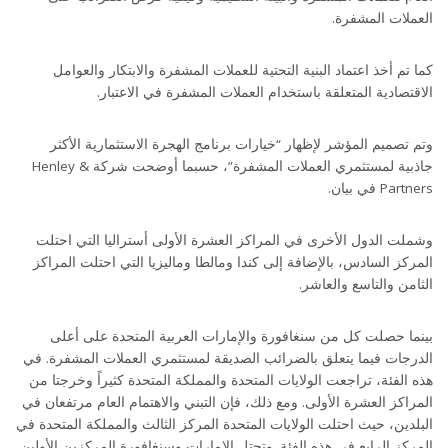
العملات المشفرة.
كما تم أخذ اعتماد البنية التحتية للعملات المشفرة والابتكار والعوامل
الاقتصادية المتعلقة باستخدام العملات المشفرة في الاعتبار.
وتم تصميم المؤشر لإظهار “خيارات برنامج الهجرة الاستثمارية الأكثر
جاذبية لمستثمري العملات المشفرة”، حسبما أوضحت شركة Henley &
Partners في بيان.
وشملت الدول الأخرى في المراكز العشرة الأولى أستراليا التي احتلت
المركز السادس، بالإضافة إلى كندا ومالطا وماليزيا التي احتلت المراكز
الثامن والتاسع والعاشر.
بينما حصلت كل من سنغافورة والإمارات العربية المتحدة على أعلى
الدرجات فيما يتعلق بالضرائب الصديقة لمستثمري العملات المشفرة. في
هذه الفئة، تراجعت الولايات المتحدة والمملكة المتحدة كثيراً وخرجتا من
المراكز العشرة الأولى. ومع ذلك، فإن التبني والاهتمام العام مرتفعان في
البلدين، حيث احتلت الولايات المتحدة المركز الثالث والمملكة المتحدة في
المركز الرابع في هذه الفئة. وتحتل الإمارات وسنغافورة المركزين الأولين