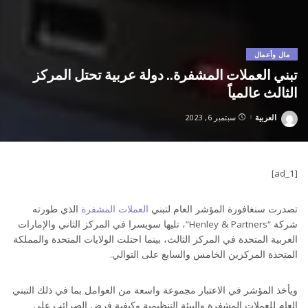
مال وأعمال
تبني العملات المشفرة.. دولة عربية تحتل المركز
الثالث عالمياً
العربية
سبتمبر 6, 2023
Posted
by
[ad_1]
تصدرت سنغافورة المؤشر العام لتبني
العملات المشفرة
الذي طورته
شركة “Henley & Partners”، تليها سويسرا في المركز الثاني والإمارات
العربية المتحدة في المركز الثالث، بينما احتلت الولايات المتحدة والمملكة
المتحدة المركزين الخامس والسابع على التوالي.
ويأخذ المؤشر في الاعتبار مجموعة واسعة من العوامل بما في ذلك التبني
العام للعملات المشفرة والبيئة التنظيمية وكيفية فرض الضرائب على