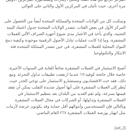
مرة أخرى، حيث تأتيان في المركزين الأول والثاني على التوالي.
وتمكنت كل من الولايات المتحدة والمملكة المتحدة أيضاً من الحصول على
المركز الأول في بعض الفئات. تتصدر الولايات المتحدة جدول اعتماد البنية
التحتية، والذي يأخذ في الاعتبار مدى شيوع أجهزة الصراف الآلي للعملات
المشفرة، وما إذا كانت عمليات تبادل الأصول الرقمية موجودة وكيفية دمج
البنوك المحلية للعملات المشفرة، في حين تتصدر المملكة المتحدة فئة
الابتكار والتكنولوجيا.
أصبح الاستثمار في العملات المشفرة شائعاً للغاية في السنوات الأخيرة،
خاصة خلال جائحة كوفيد-19 عندما ارتفعت تطبيقات تداول التجزئة. ومع
ذلك، فقد حث الاقتصاديون ومستشارو الاستثمار على توخي الحذر حيث
يُنظر إلى العملات المشفرة على أنها أصول شديدة التقلب يمكن أن تفقد
قيمتها بسرعة، ولم تقم العديد من البلدان بعد بتنظيم الاستثمار في
العملات المشفرة وتداولها، أو الشركات في مجال العملات المشفرة.
وبالتالي فإن المستخدمين وأموالهم أقل حماية وقد يكونون عرضة لأزمات
مثل انهيار بورصة العملات المشفرة FTX العام الماضي.
[ad_2]