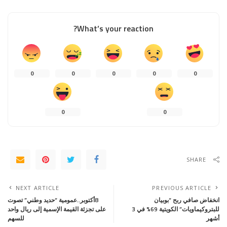
What’s your reaction?
0
0
0
0
0
0
0
SHARE
NEXT ARTICLE
PREVIOUS ARTICLE
انخفاض صافي ربح “بوبيان
8أكتوبر..عمومية “حديد وطني” تصوت
للبتروكيماويات” الكويتية 69% في 3
على تجزئة القيمة الإسمية إلى ريال واحد
أشهر
للسهم