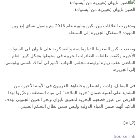
الصين تايوان (تعبيرية من آيستوك)
وتدهورت العلاقات بين بكين وتايبيه عام 2016 مع وصول تساي إنغ-وين
المؤيدة لاستقلال الجزيرة إلى السلطة.
وصعدت بكين الضغوط الدبلوماسية والعسكرية على تايوان في السنوات
الأخيرة وكثفت طلعات الطائرات الحربية في محيطها بشكل كبير العام
الماضي عقب زيارة لرئيسة مجلس النواب الأميركي آنذاك نانسي بيلوسي
إلى الجزيرة.
في المقابل، زادت واشنطن وحلفاؤها الغربيون في الآونة الأخيرة من
التشديد على أهمية ضمان “حرية الملاحة” في مياه المنطقة، وعزّزوا لهذا
الغرض من عبور قطعهم البحرية لمضيق تايوان وبحر الصين الجنوبي بهدف
التأكيد أنّهما ضمن المياه الدولية وليس ضمن نطاق التحكم الصيني.
[ad_2]
Source link