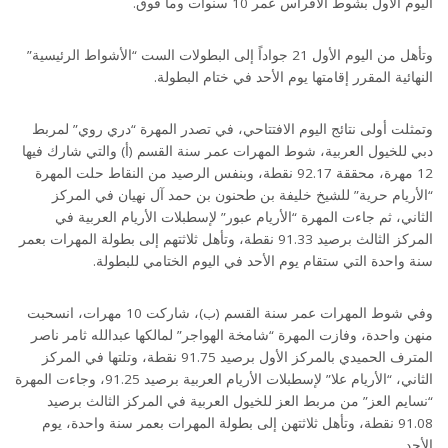
اليوم الأول بشوط الأفراس عمر 10 سنوات وما فوق.
وتأهل من اليوم الأول 21 جواداً إلى البطولات الست “الأشواط الرئيسية”
النهائية المقرر إقامتها يوم الأحد في ختام البطولة.
وتمثلت أولى نتائج اليوم الافتتاحي، في تصدر المهرة “دري روي” لمربط
دبي للخيول العربية، شوط المهرات عمر سنة القسم (أ) والتي شارك فيها
12 مهرة، محققة 92.17 نقطة، وبنفس الرصيد من النقاط حلت المهرة
“الأريام حرية” للشيخ خليفة بن طحنون بن حمد آل نهيان في المركز
الثاني، ثم جاءت المهرة “الأريام عبور” لإسطبلات الأريام العربية في
المركز الثالث برصيد 91.33 نقطة، وتأهل ثلاثتهم إلى بطولة المهرات بعمر
سنة واحدة التي ستقام يوم الأحد في اليوم الختامي للبطولة.
وفي شوط المهرات عمر سنة القسم (ب)، شاركت 10 مهرات، انسحبت
منهن واحدة، وفازت المهرة “شامخة الهواجر” لمالكها عبدالله ثامر ناصر
المترف الحميدي بالمركز الأول برصيد 91.75 نقطة، وتلتها في المركز
الثاني، “الأريام علا” لإسطبلات الأريام العربية برصيد 91.25، وجاءت المهرة
“نسايم العز” من مربط العز للخيول العربية في المركز الثالث برصيد
91.08 نقطة، وتأهل ثلاثتهن إلى بطولة المهرات بعمر سنة واحدة، يوم
الأحد.