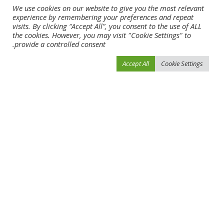
We use cookies on our website to give you the most relevant
0
0
0
0
0
experience by remembering your preferences and repeat
visits. By clicking “Accept All”, you consent to the use of ALL
the cookies. However, you may visit "Cookie Settings" to
provide a controlled consent.
0
0
Accept All
Cookie Settings
SHARE
NEXT ARTICLE
PREVIOUS ARTICLE
كرة قدم عجمان الرياضية تكشف عن
موقف صعب لميدو أمام نجم الأهلي
المتأهلين لربع النهائي
المصري إمام عاشور
Leave a Reply
لن يتم نشر عنوان بريدك الإلكتروني.
الحقول الإلزامية مشار إليها بـ
*