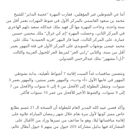
أما عن الشوطين غير المؤهلين، ففازت المهرة “عجيبة البداير” للشيخ
محمد بن سعود القاسمي بالمركز الأول في شوط المهرات بعمر أقل من
سنة واحدة، وجاءت المهرة مها أل فهيد ملك عبدالله سعيد دلهم الهاجري
في المركز الثاني، وحصلت المهرة “إم كي غزال” ملك محسن حسين
عمارة، على المركز الثالث، فيما فاز المهر “فريد الحميدية” ملك علي
محمد عيسى بوشهاب السويدي على المركز الأول في فئة المهور بعمر
أقل من سنة، والثاني “رابي العز” لمربط العز للخيول العربية والثالث
“أ.ل.أ مشهور” ملك عبدالرحمن العبدولي.
وتتضمن منافسات غداً السبت إقامة 7 أشواط تأهيلية، بداية بشوطي
المهور في عامها الأول «أ» و«ب»، والمهور بعمر سنتين، والمهور بعمر 3
سنوات، وتنتقل البطولة إلى الأفحل من 4 إلى 6 سنوات والأفحل من 7
إلى 9 سنوات، والشوط الأخير للأفحل من عمر 10 سنوات فأكثر.
وأكد قصي عبيد الله المدير العام للبطولة أن النسخة الـ 21 تتسم بطابع
خاص مميز كونها لأول مرة تقام خلال شهر رمضان المباراة علاوة على
إقامة منافساتها ليلا، وهو ما ضاعف من تميزها وزاد من الأقبال على
المشاركة فيها بدليل مشاركة 205 خيول من بينهم 6 خيول أبطال عالم،