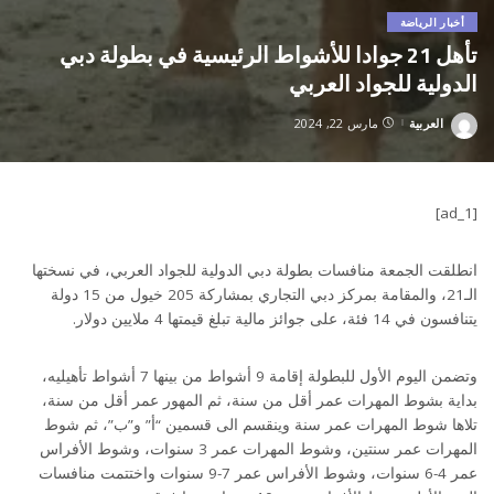
أخبار الرياضة
تأهل 21 جوادا للأشواط الرئيسية في بطولة دبي
الدولية للجواد العربي
العربية
مارس 22, 2024
Posted
by
[ad_1]
انطلقت الجمعة منافسات بطولة دبي الدولية للجواد العربي، في نسختها
الـ21، والمقامة بمركز دبي التجاري بمشاركة 205 خيول من 15 دولة
يتنافسون في 14 فئة، على جوائز مالية تبلغ قيمتها 4 ملايين دولار.
وتضمن اليوم الأول للبطولة إقامة 9 أشواط من بينها 7 أشواط تأهيليه،
بداية بشوط المهرات عمر أقل من سنة، ثم المهور عمر أقل من سنة،
تلاها شوط المهرات عمر سنة وينقسم الى قسمين “أ” و”ب”، ثم شوط
المهرات عمر سنتين، وشوط المهرات عمر 3 سنوات، وشوط الأفراس
عمر 4-6 سنوات، وشوط الأفراس عمر 7-9 سنوات واختتمت منافسات