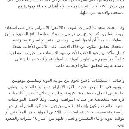
من مركز، لكنه أجاد اللعب كمهاجم، وله أهداف جميلة ومؤثرة مع
المنتخب والأندية التي مثلها.
وقال بخيت سعد لـ«الإمارات اليوم»: «(الأبيض) الإماراتي قادر على استعادة
بريقه السابق، لكنه يحتاج إلى عوامل مهمة لاستعادة النتائج المميزة والفوز
بالبطولات»، مبيناً أن أهمها العمل الرياضي المتقن والصبر عليه، وعدم
استعجال تحقيق النتائج، من خلال الاعتماد على اللاعبين الأجانب بشكل
كامل. وأكد أن وجود اللاعب الأجنبي مهم للاستفادة من خبراته المتطوّرة
عالمياً، بما يسهم في تطوير المواهب المواطنة، وألا يقتصر ذلك على
الاستعانة بهم لتحقيق النتائج الإيجابية فقط.
وأضاف: «استكشاف لاعبين نجوم من مواليد الدولة ومقيمين موهوبين
سيسهم في نقلة نوعية جديدة للكرة الإماراتية»، وتابع: «المنتخب الوطني
بحاجة إلى العمل بالاستدامة الكروية، وذلك من خلال تأسيس أكاديميات
كرة قدم متخصصة في صناعة المواهب، وتعمل وفقاً لأفضل المواصفات
الفنية العالمية، وتكون بإشراف كامل من قِبل اتحاد كرة القدم أو أي جهة
رياضية متخصصة، بحيث يتم استقطاب اللاعبين المواهب من المواطنين أو
مواليد الدولة وأبناء المقيمين والعمل عليهم من أعمار 10 سنوات والصعود
بهم».