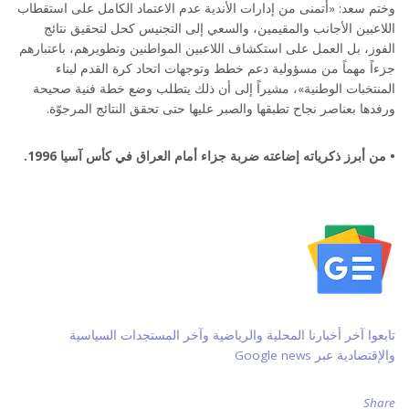
وختم سعد: «أتمنى من إدارات الأندية عدم الاعتماد الكامل على استقطاب
اللاعبين الأجانب والمقيمين، والسعي إلى التجنيس كحل لتحقيق نتائج
الفوز، بل العمل على استكشاف اللاعبين المواطنين وتطويرهم، باعتبارهم
جزءاً مهماً من مسؤولية دعم خطط وتوجهات اتحاد كرة القدم لبناء
المنتخبات الوطنية»، مشيراً إلى أن ذلك يتطلب وضع خطة فنية صحيحة
ورفدها بعناصر نجاح تطبقها والصبر عليها حتى تحقق النتائج المرجوّة.
• من أبرز ذكرياته إضاعته ضربة جزاء أمام العراق في كأس آسيا 1996.
تابعوا آخر أخبارنا المحلية والرياضية وآخر المستجدات السياسية
والإقتصادية عبر Google news
Share