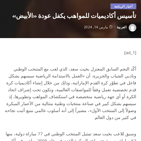
أخبار الرياضة
تأسيس أكاديميات للمواهب يكفل عودة «الأبيض»
العربية
مارس 14, 2024
Posted
by
[ad_1]
أكّد النجم السابق المعتزل بخيت سعد، الذي لعب مع المنتخب الوطني
وناديي الشباب والجزيرة، أن «العمل بالاستدامة الرياضية سيسهم بشكل
فاعل في تطوّر كرة القدم الإماراتية، وذلك من خلال إنشاء أكاديميات كرة
قدم تخصصية تعمل وفقاً للمواصفات العالمية، وتكون تحت إشراف اتحاد
الكرة أو أي جهة رياضية متخصصة في استكشاف المواهب وتطويرها، إذ
سيسهم بشكل كبير في صناعة منتخبات وطنية متتالية من الأعمار المبكرة
وصولاً إلى المنتخب الأول»، مشيراً إلى أنه أسلوب عالمي متبع أثبت نجاحه
في كثير من دول العالم.
وسبق للاعب بخيت سعد تمثيل المنتخب الوطني في 77 مباراة دولية، منها
62 مباراة رسمية حتى اعتزاله كرة القدم في عام 2005، ولعب في أكثر