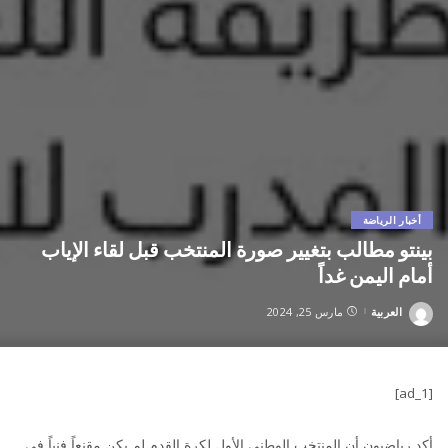
أخبار الرياضة
بينتو مطالب بتغيير صورة المنتخب قبل لقاء الإياب
أمام اليمن غداً
العربية
مارس 25, 2024
Posted
by
[ad_1]
أكد رياضيون أن المنتخب الوطني الأول لكرة القدم لم يكن مقنعاً فنياً في