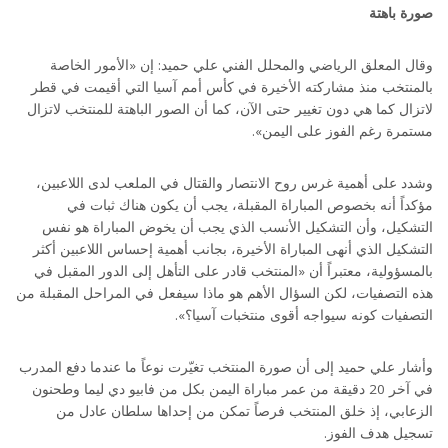
صورة باهتة
وقال المعلق الرياضي والمحلل الفني علي حميد: إن «الأمور الخاصة
بالمنتخب منذ مشاركته الأخيرة في كأس أمم آسيا التي أقيمت في قطر
لاتزال كما هي دون تغيير حتى الآن، كما أن الصور الباهتة للمنتخب لاتزال
مستمرة رغم الفوز على اليمن».
وشدد على أهمية غرس روح الانتصار والقتال في الملعب لدى اللاعبين،
مؤكداً أنه بخصوص المباراة المقبلة، يجب أن يكون هناك ثبات في
التشكيل، وأن التشكيل الأنسب الذي يجب أن يخوض المباراة هو نفس
التشكيل الذي أنهى المباراة الأخيرة، بجانب أهمية إحساس اللاعبين أكثر
بالمسؤولية، معتبراً أن «المنتخب قادر على التأهل إلى الدور المقبل في
هذه التصفيات، لكن السؤال الأهم هو ماذا سيفعل في المراحل المقبلة من
التصفيات كونه سيواجه أقوى منتخبات آسيا؟».
وأشار علي حميد إلى أن صورة المنتخب تغيّرت نوعاً ما عندما دفع المدرب
في آخر 20 دقيقة من عمر مباراة اليمن بكل من فابيو دي ليما وطحنون
الزعابي، إذ خلق المنتخب فرصاً تمكن من إحداها سلطان عادل من
تسجيل هدف الفوز.