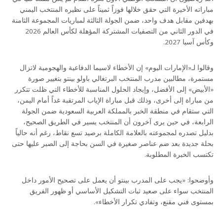
مباراته الأخيرة التي حقق خلالها فوزاً ثميناً على نظيره المنتخب اليمني
بهدفين مقابل هدف واحد، ضمن الجولة الثالثة لمباريات المجموعة الثامنة
في الدور الثاني من التصفيات المشتركة المؤهلة لكأس العالم 2026
وكأس آسيا 2027.
وقالوا لـ«الإمارات اليوم» إن الأخطاء لاسيما الدفاعية والهجومية لاتزال
مستمرة، مطالبين مدرب المنتخب البرتغالي باولو بينتو بتغيير صورة
«الأبيض» إلى الأفضل، وإيجاد الحلول المناسبة للأخطاء التي ظلت تتكرر
من مباراة إلى أخرى، وذلك قبل مباراة الإياب المرتقبة غداً أمام اليمن،
التي ستقام في منطقة الخبر بالمملكة العربية السعودية ضمن الجولة
الرابعة، في حين يرى آخرون أن المنتخب يسير في الطريق الصحيح،
بدليل تصدره لمجموعته بالعلامة الكاملة برصيد تسع نقاط، رغم أنه حالياً
بحلة جديدة بعد ضم عناصر صغيرة في السن بحاجة إلى الصبر عليها حتى
تكتسب الخبرة المطلوبة.
وأوضحوا: «يجب على المدرب بينتو أن يعمل على تصحيح الأمور داخل
المنتخب سواء على صعيد ثبات التشكيل الأساسي أو ظهور الفريق
بمستوى فني مقنع، وتفادي تكرار الأخطاء».