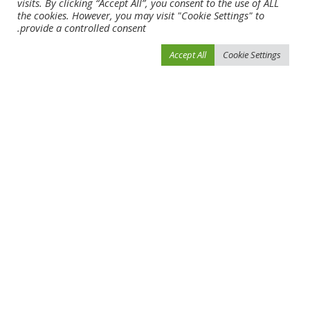
visits. By clicking “Accept All”, you consent to the use of ALL
the cookies. However, you may visit "Cookie Settings" to
provide a controlled consent.
What’s your reaction?
Accept All
Cookie Settings
0
0
0
0
0
0
0
SHARE
NEXT ARTICLE
PREVIOUS ARTICLE
دبا الفجيرة ويونايتد يفوزان ويواصلان
افتتاح بطولة كأس الاتحاد لفرق الجاليات
الزحف نحو صدارة “دوري الأولى”
والمؤسسات للشطرنج