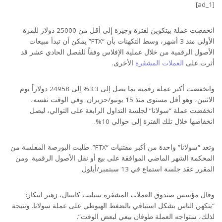
[ad_1]
انخفضت عملة بيتكوين لفترة وجيزة إلى أقل من 25000 دولار للمرة
الأولى منذ 3 أشهر، وسط التكهنات بأن “FTX” يمكن أن تبدأ مبيعات
الأصول الرقمية من خلال عملية الإفلاس وفقاً للفصل الحادي عشر قد
أثرت على
العملات المشفرة
الأخرى.
وانخفضت أكبر عملة رقمية بما يصل إلى 3.3% إلى 24958 دولاراً يوم
الاثنين، وهو أقل مستوى منذ 15 يونيو/حزيران. وفي الوقت نفسه،
انخفضت عملة “سولانا” لجلسة التداول الرابعة على التوالي، ليصل
انخفاضها خلال تلك الفترة إلى حوالي 10%.
وتعد “سولانا” واحدة من أكبر مقتنيات “FTX”. طلبت البورصة المفلسة من
المحكمة الشهر الماضي الموافقة على بيع أو نقل الأصول الرقمية. ومن
المقرر عقد جلسة استماع في 13 سبتمبر/أيلول.
وقال مؤسس صندوق العملات المشفرة سبليت كابيتال، زهير ابتكار:
“يتكهن الناس بشكل استباقي بالضغط الهبوطي على عملة سولانا. ونتيجة
لذلك، ستواجه العملة طوفان بيعي لبعض الوقت”.