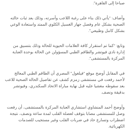
صباحا إلى القاهرة”.
وأضاف: “يأتي ذلك بناء على رغبة اللاعب وأسرته، وذلك بعد ثبات حالته
الصحية بشكل عام وفصل جهاز الغسيل الكلوي الممتد واستعادة الوعي
بشكل كامل وطبيعي”.
وتابع: “كما تم استقرار كافة العلامات الحيوية للحالة وذلك بتنسيق من
إدارة نادي فيوتشر والطاقم الطبي المسؤولن عن الحالة بوحدة العناية
المركزة بالمستشفى”.
في المقابل أوضح موقع “فيلغول” المصري أن الطاقم الطبي المعالج
لأحمد رفعت في مستشفى زمزم كشف عن تفاصيل الحالة الصحية للاعب
بعد سقوطه مغشيا عليه قبل نهاية مباراة الاتحاد السكندري، وفيوتشر
بدقيقة ونصف.
وأوضح أحمد المنشاوي استشاري العناية المركزة بالمستشفى، أن رفعت
وصل للمستشفى مصابا بتوقف لعضلة القلب لمدة ساعة ونصف، نتيجة
اضطراب وتسارع حاد في ضربات القلب وغير مستجيب للصدمات
الكهربائية.