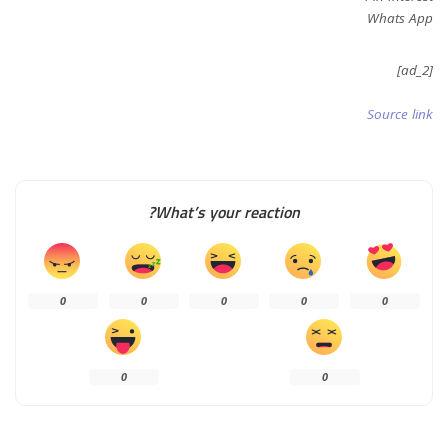
Whats App
[ad_2]
Source link
What’s your reaction?
0
0
0
0
0
0
0