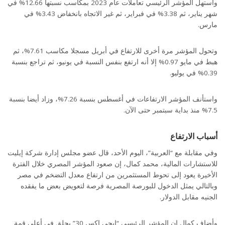
واستهل المؤشر الرئيسي تعاملات عام 2023 بمكاسب نسبتها 12.66% في
شهر يناير، ثم 3.38% في فبراير، ثم غير الاتجاه بانخفاض 3.43% في
مارس.
وتحول المؤشر مرة أخرى للارتفاع في أبريل مسجلا مكاسب 7.61%، ثم
هبط في مايو 0.97% إلا أنه ارتفع بنفس النسبة في يونيو، ثم تراجع بنسبة
0.39% في يوليو.
واستأنف المؤشر الارتفاعات في أغسطس بنسبة 7.26%، وزاد أيضا بنسبة
7.5% منذ بداية سبتمبر حتى الآن.
أسباب الارتفاع
وفي مقابلة مع “العربية”، اليوم الأحد، قال عضو مجلس إدارة شركة إيليت
للاستشارات المالية، محمد كمال، إن صعود المؤشر المصري خلال الفترة
الأخيرة يعود إلى تحوط المستثمرين من ارتفاع معدل التضخم في مصر
وبالتالي يمثل الدخول للبورصة المصرية فرصة لتعويض بعض ما يفقده
الجنيه مقابل الدولار.
وأضاف كمال إن المؤشر الرئيسي “إيجي إكس 30” يحلق في أعلى قمة