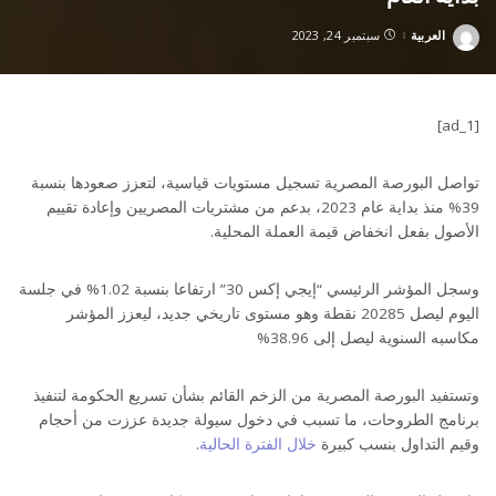
العربية
سبتمبر 24, 2023
Posted
by
[ad_1]
تواصل البورصة المصرية تسجيل مستويات قياسية، لتعزز صعودها بنسبة
39% منذ بداية عام 2023، بدعم من مشتريات المصريين وإعادة تقييم
الأصول بفعل انخفاض قيمة العملة المحلية.
وسجل المؤشر الرئيسي “إيجي إكس 30” ارتفاعا بنسبة 1.02% في جلسة
اليوم ليصل 20285 نقطة وهو مستوى تاريخي جديد، ليعزز المؤشر
مكاسبه السنوية ليصل إلى 38.96%
وتستفيد البورصة المصرية من الزخم القائم بشأن تسريع الحكومة لتنفيذ
برنامج الطروحات، ما تسبب في دخول سيولة جديدة عززت من أحجام
وقيم التداول بنسب كبيرة
خلال الفترة الحالية
.