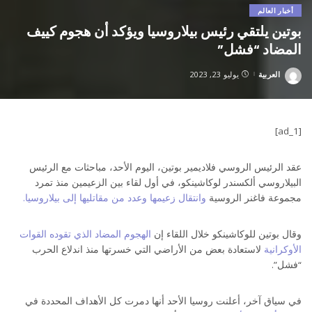
أخبار العالم
بوتين يلتقي رئيس بيلاروسيا ويؤكد أن هجوم كييف
المضاد “فشل”
العربية
يوليو 23, 2023
Posted
by
[ad_1]
عقد الرئيس الروسي فلاديمير بوتين، اليوم الأحد، مباحثات مع الرئيس
البيلاروسي ألكسندر لوكاشينكو، في أول لقاء بين الزعيمين منذ تمرد
مجموعة فاغنر الروسية
وانتقال زعيمها وعدد من مقاتليها إلى بيلاروسيا.
وقال بوتين للوكاشينكو خلال اللقاء إن
الهجوم المضاد الذي تقوده القوات
الأوكرانية
لاستعادة بعض من الأراضي التي خسرتها منذ اندلاع الحرب
“فشل”.
في سياق آخر، أعلنت روسيا الأحد أنها دمرت كل الأهداف المحددة في