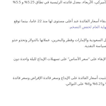
أبقى بنك الاحتياطي الفيدرالي الأميركي، الأربعاء، معدل فائدته الرئيسية في نطاق 5.25% و 5.5%
وصوت أعضاء الفيدرالي لصالح إبقاء أسعار الفائدة عند أعلى مستوى لها منذ 22 عاما، بينما توقع
هاية العام لخفض التضخم.
السعودية والإمارات وقطر والبحرين، عملاتها بالدولار وتحذو حذو
ياسة النقدية.
بقاء على “سعر الأساس” على تسهيلات الإيداع لليلة واحدة دون
يت أسعار الفائدة على الإيداع وسعر فائدة الإقراض وسعر فائدة