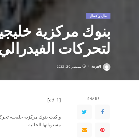
مال وأعمال
بنوك مركزية خليجية
لتحركات الفيدرالي
العربية
سبتمبر 20, 2023
Posted
by
SHARE
[ad_1]
واكبت بنوك مركزية خليجية تحركات
مستوياتها الحالية.