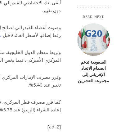
دون تغيير.
READ NEXT
رفعا إضافيا لأسعار الفائدة قبل
ن
وتربط معظم الدول الخليجية، مثل 
المركزي الأميركي، فيما يخص الس
السعودية تدعم
انضمام الاتحاد
الإفريقي إلى
وقرر مصرف الإمارات المركزي الإ
مجموعة العشرين
تغيير عند 5.40%.
كما قرر مصرف قطر المركزي، تثب
إعادة الشراء (الريبو) عند 5.75% و6.25% و6% على التوالي.
[ad_2]