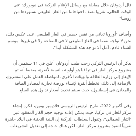
قال أردوغان خلال مقابلة مع وسائل الإعلام التركية في نيويورك: “في
الوقت الحالي، تقريبا نصف احتياجاتنا من الغاز الطبيعي نستوردها من
روسيا”.
وأضاف “أوروبا تعاني من نقص خطير في الغاز الطبيعي. على عكس ذلك،
نحن لا نواجه نقصا في الغاز الطبيعي لا في الصناعة ولا في غيرها. موسم
الشتاء قادم، آمل ألا نواجه هذه المشكلة أبدا”.
يذكر أن الرئيس التركي رجب طيب أردوغان أعلن في 11 سبتمبر، أن
مشروع مركز الغاز في تراقيا هو أولوية بالنسبة لأنقرة، مضيفا أنه تم
الإيعاز إلى وزارة الطاقة والهيئات الأخرى، لمواصلة العمل على المشروع،
بالإضافة إلى ذلك، تخطط أنقرة لإنشاء بورصة تجارية لمصادر الطاقة
والمعادن في إسطنبول، حيث سيتم تحديد أسعار تداول هذه السلع.
وفي أكتوبر 2022، طرح الرئيس الروسي فلاديمير بوتين، فكرة إنشاء
مركز للغاز في تركيا، حيث يمكن إعادة توجيه حجم الغاز المفقود عبر
“التيار الشمالي”، وتقول السلطات التركية إن البنية التحتية في البلاد جاهزة
تقريباً لتنفيذ مشروع مركز الغاز، لكن هناك حاجة إلى تعديل التشريعات.