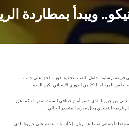
كو.. ويبدأ بمطاردة الري
كي فريقه برشلونة حامل اللقب لتحقيق فوز ساحق على حساب
 من الدوري الإسباني لكرة القدم.
وانتزع النادي الكاتالوني المركز الثاني من جيرونا الذي خسر أمام خيتافي السبت صفر-1، كما عزز
مام غريمه التقليدي ريال مدريد المتصدر الحالي.
 رصيد برشلونة 64 نقطة متخلفاً بثماني نقاط عن ريال، إلا أنه بات يتقدم على جيرونا الذي