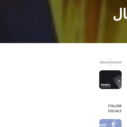
ال
–
Advertisement
–
FOLLOW
SOCIALS
Facebook
LIKE