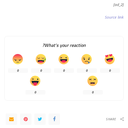
[ad_2]
Source link
What’s your reaction?
0
0
0
0
0
0
0
SHARE