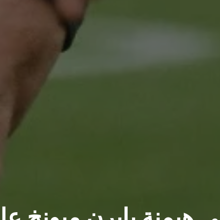
هي هيمنة بايرن ميونخ ع