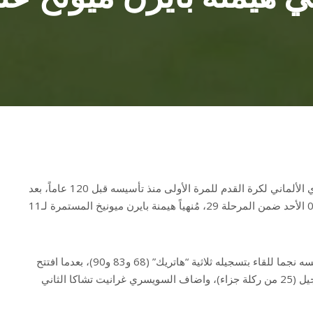
توّج بايرن ليفركوزن بلقب الدوري الألماني لكرة القدم للمرة الأولى منذ تأسيسه قبل 120 عاماً، بعد
تغلّبه على ضيفه فيردر بريمن 5-0 الأحد ضمن المرحلة 29، مُنهياً هيمنة بايرن ميونيخ المستمرة لـ11
وفرض البديل فلوريان فيرتس نفسه نجما للقاء بتسجيله ثلاثية “هاتريك” (68 و83 و90)، بعدما افتتح
النيجيري فيكتور بونيفايس التسجيل (25 من ركلة جزاء)، واضاف السويسري غرانيت تشاكا الثاني