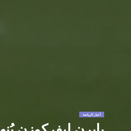
أخبار الرياضة
بايرن ليفركوزن يُن