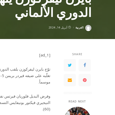
الدوري الألماني
العربية
أبريل 14, 2024
Posted
by
SHARE
[ad_1]
موسماً.
READ NEXT
(60).