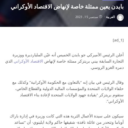
بايدن يعين ممثلة خاصة لإنهاض الاقتصاد الأوكراني
العربية
سبتمبر 15, 2023
Posted
by
[ad_1]
أعلن الرئيس الأميركي جو بايدن الخميس أنه عيّن المليارديرة ووزيرة
التجارة السابقة بيني بريتزكر ممثلة خاصة لإنهاض
الاقتصاد الأوكراني
الذي
دمره الغزو الروسي.
وقال الرئيس في بيان إنه “بالتعاون مع الحكومة الأوكرانية” وكذلك مع
حلفاء الولايات المتحدة والمؤسسات المالية الدولية والقطاع الخاص،
ستقوم بريتزكر “بقيادة جهود الولايات المتحدة لإعادة بناء الاقتصاد
الأوكراني”.
سيكون على سيدة الأعمال الثرية هذه التي كانت وزيرة في إدارة باراك
أوباما وتتحدر من عائلة نافذة- شقيقها حاكم ولاية ايلينوي- أن “تساعد