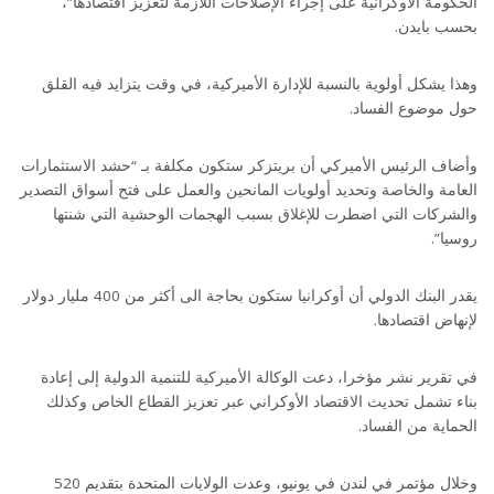
الحكومة الأوكرانية على إجراء الإصلاحات اللازمة لتعزيز اقتصادها”،
بحسب بايدن.
وهذا يشكل أولوية بالنسبة للإدارة الأميركية، في وقت يتزايد فيه القلق
حول موضوع الفساد.
وأضاف الرئيس الأميركي أن بريتزكر ستكون مكلفة بـ “حشد الاستثمارات
العامة والخاصة وتحديد أولويات المانحين والعمل على فتح أسواق التصدير
والشركات التي اضطرت للإغلاق بسبب الهجمات الوحشية التي شنتها
روسيا”.
يقدر البنك الدولي أن أوكرانيا ستكون بحاجة الى أكثر من 400 مليار دولار
لإنهاض اقتصادها.
في تقرير نشر مؤخرا، دعت الوكالة الأميركية للتنمية الدولية إلى إعادة
بناء تشمل تحديث الاقتصاد الأوكراني عبر تعزيز القطاع الخاص وكذلك
الحماية من الفساد.
وخلال مؤتمر في لندن في يونيو، وعدت الولايات المتحدة بتقديم 520