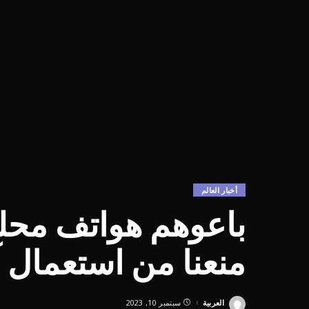
أخبار العالم
باعوهم هواتف محلي
منعنا من استعمال 
العربية
سبتمبر 10, 2023
Posted