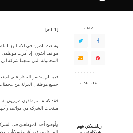
by
SHARE
[ad_1]
وسعت الصين في الأسابيع الماض
هواتف آيفون، إذ أمرت موظفي ب
المحمولة التي تنتجها شركة أبل
فيما لم يقتصر الحظر على استخ
READ NEXT
جميع موظفي الدولة من محطات ا
فقد كشف موظفون صينيون تفاصي
منتجات الشركة من هواتف وأجهز
وأوضح أحد الموظفين في الشركة 
زيلينسكي يتهم
الموظفين في أغسطس/آب بعدم إ
شركاء غربيين