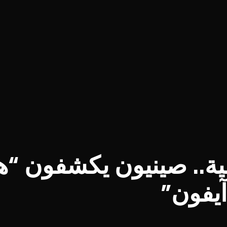
ة.. صينيون يكشفون “ه
آيفون”